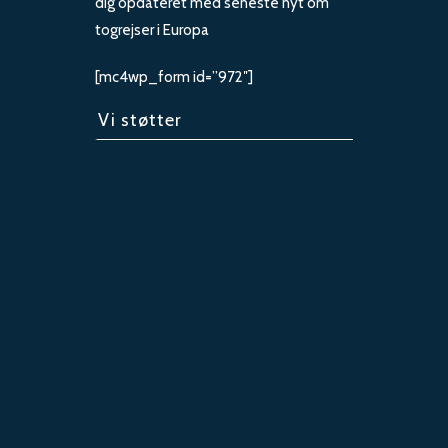
dig opdateret med seneste nyt om
togrejser i Europa
[mc4wp_form id=”972″]
Vi støtter