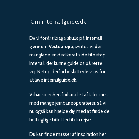
Om interrailguide.dk
Da vi for år tilbage skulle på
Interrail
gennem Vesteuropa
, syntes vi, der
manglede en dedikeret side til netop
interrail, der kunne guide os på rette
vej. Netop derfor besluttede vi os for
at lave interrailguide.dk.
Vi har sidenhen forhandlet aftaler i hus
med mange jernbaneoperatører, så vi
nu også kan hjælpe dig med at finde de
helt rigtige billetter til din rejse.
Du kan finde masser af inspiration her