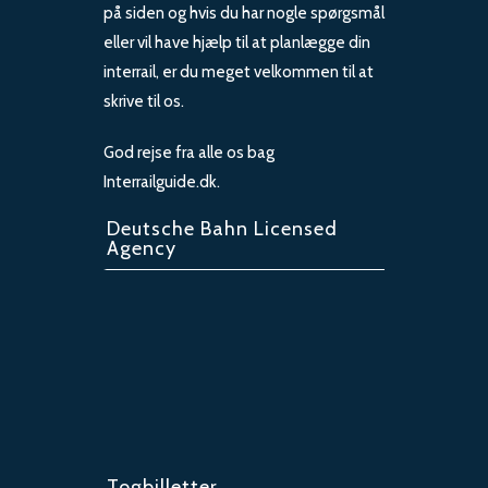
på siden og hvis du har nogle spørgsmål
eller vil have hjælp til at planlægge din
interrail, er du meget velkommen til at
skrive til os.
God rejse fra alle os bag
Interrailguide.dk.
Deutsche Bahn Licensed
Agency
Togbilletter