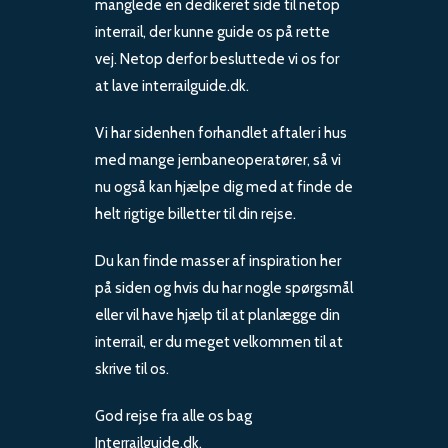
manglede en dedikeret side til netop
interrail, der kunne guide os på rette
vej. Netop derfor besluttede vi os for
at lave interrailguide.dk.
Vi har sidenhen forhandlet aftaler i hus
med mange jernbaneoperatører, så vi
nu også kan hjælpe dig med at finde de
helt rigtige billetter til din rejse.
Du kan finde masser af inspiration her
på siden og hvis du har nogle spørgsmål
eller vil have hjælp til at planlægge din
interrail, er du meget velkommen til at
skrive til os.
God rejse fra alle os bag
Interrailguide.dk.