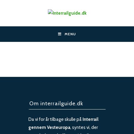
Skip
to
content
MENU
Om interrailguide.dk
Da vi for år tilbage skulle på
Interrail
gennem Vesteuropa
, syntes vi, der