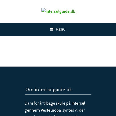
Skip
to
content
MENU
Om interrailguide.dk
Da vi for år tilbage skulle på
Interrail
gennem Vesteuropa
, syntes vi, der