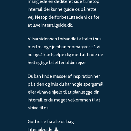
manglede en dedikeret side til netop
interrail, der kunne guide os på rette
vej. Netop derfor besluttede vi os for
at lave interrailguide.dk.
Vi har sidenhen forhandlet aftaler i hus
med mange jernbaneoperatører, så vi
nu også kan hjælpe dig med at finde de
helt rigtige billetter til din rejse.
Du kan finde masser af inspiration her
på siden og hvis du har nogle spørgsmål
eller vil have hjælp til at planlægge din
interrail, er du meget velkommen til at
skrive til os.
God rejse fra alle os bag
Interrailguide.dk.