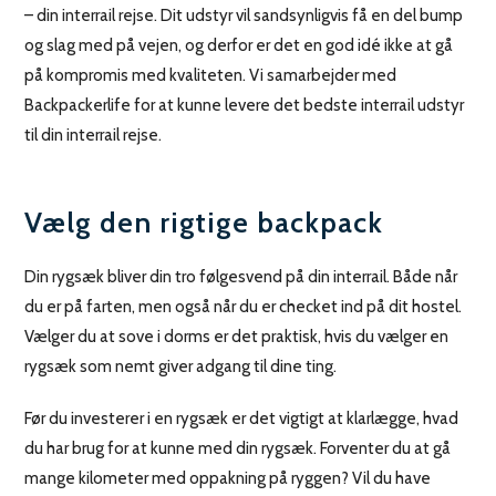
– din interrail rejse. Dit udstyr vil sandsynligvis få en del bump
og slag med på vejen, og derfor er det en god idé ikke at gå
på kompromis med kvaliteten. Vi samarbejder med
Backpackerlife for at kunne levere det bedste interrail udstyr
til din interrail rejse.
Vælg den rigtige backpack
Din rygsæk bliver din tro følgesvend på din interrail. Både når
du er på farten, men også når du er checket ind på dit hostel.
Vælger du at sove i dorms er det praktisk, hvis du vælger en
rygsæk som nemt giver adgang til dine ting.
Før du investerer i en rygsæk er det vigtigt at klarlægge, hvad
du har brug for at kunne med din rygsæk. Forventer du at gå
mange kilometer med oppakning på ryggen? Vil du have