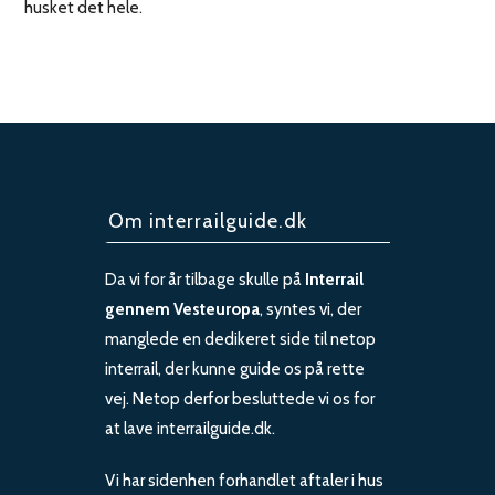
husket det hele.
Om interrailguide.dk
Da vi for år tilbage skulle på
Interrail
gennem Vesteuropa
, syntes vi, der
manglede en dedikeret side til netop
interrail, der kunne guide os på rette
vej. Netop derfor besluttede vi os for
at lave interrailguide.dk.
Vi har sidenhen forhandlet aftaler i hus