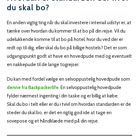
du skal bo?
En anden vigtig ting når du skal investere i interrail udstyr er, at
tænke over hvordan du kommer til at bo på din rejse. Vil du
udelukkende komme til at bo på hotel, hvor du ved der er
redt op til dig, eller skal du bo på billige hostels? Det er som
udgangspunkt godt at have en hovedpude med og eventuelt
en nakkepude til de lange togrejser.
Du kan med fordel vælge en selvoppustelig hovedpude som
denne fra Backpackerlife
. En selvoppustelig hovedpude
fylder nærmest ingenting i din taske og er billig at købe.
Skal du bo i telt eller er du i tvivl om hvordan standarden er de
steder du skal bo, er det en rigtig god ide at tage en
sovepose og et håndklæde med på din rejse.