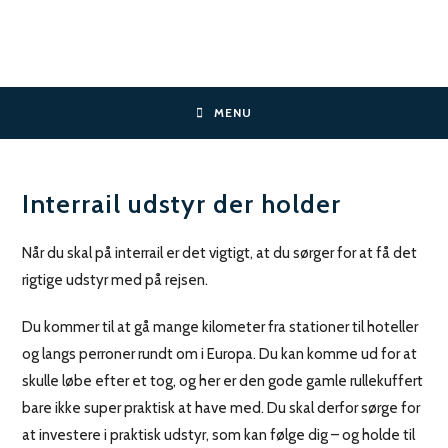
Skip
to
content
MENU
Interrail udstyr der holder
Når du skal på interrail er det vigtigt, at du sørger for at få det
rigtige udstyr med på rejsen.
Du kommer til at gå mange kilometer fra stationer til hoteller
og langs perroner rundt om i Europa. Du kan komme ud for at
skulle løbe efter et tog, og her er den gode gamle rullekuffert
bare ikke super praktisk at have med. Du skal derfor sørge for
at investere i praktisk udstyr, som kan følge dig – og holde til