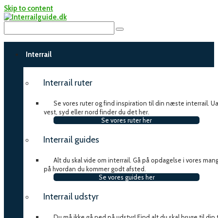
Skip to content
Interrail
Interrail ruter
Se vores ruter og find inspiration til din næste interrail. 
vest, syd eller nord finder du det her.
Se vores ruter her
Interrail guides
Alt du skal vide om interrail. Gå på opdagelse i vores man
på hvordan du kommer godt afsted.
Se vores guides her
Interrail udstyr
Du må ikke gå ned på udstyr! Find alt du skal bruge til din t