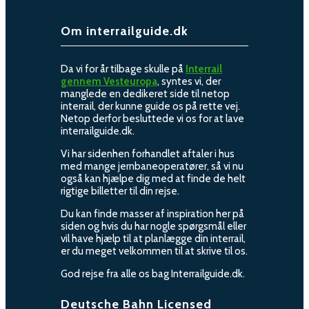
Om interrailguide.dk
Da vi for år tilbage skulle på
Interrail
gennem Vesteuropa
, syntes vi, der
manglede en dedikeret side til netop
interrail, der kunne guide os på rette vej.
Netop derfor besluttede vi os for at lave
interrailguide.dk.
Vi har sidenhen forhandlet aftaler i hus
med mange jernbaneoperatører, så vi nu
også kan hjælpe dig med at finde de helt
rigtige billetter til din rejse.
Du kan finde masser af inspiration her på
siden og hvis du har nogle spørgsmål eller
vil have hjælp til at planlægge din interrail,
er du meget velkommen til at skrive til os.
God rejse fra alle os bag Interrailguide.dk.
Deutsche Bahn Licensed