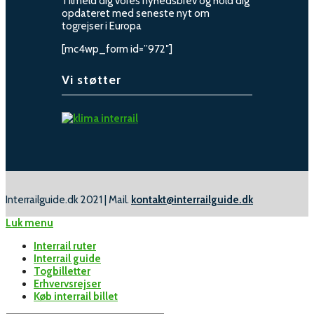
Tilmeld dig vores nyhedsbrev og hold dig
opdateret med seneste nyt om
togrejser i Europa
[mc4wp_form id=”972″]
Vi støtter
Interrailguide.dk 2021 | Mail.
kontakt@interrailguide.dk
Luk menu
Interrail ruter
Interrail guide
Togbilletter
Erhvervsrejser
Køb interrail billet