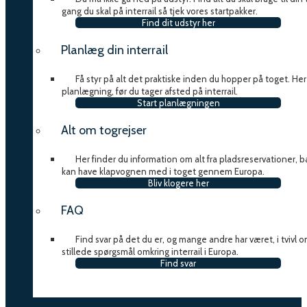
gang du skal på interrail så tjek vores startpakker.
Find dit udstyr her
Planlæg din interrail
Få styr på alt det praktiske inden du hopper på toget. Her e
planlægning, før du tager afsted på interrail.
Start planlægningen
Alt om togrejser
Her finder du information om alt fra pladsreservationer,
kan have klapvognen med i toget gennem Europa.
Bliv klogere her
FAQ
Find svar på det du er, og mange andre har været, i tvivl o
stillede spørgsmål omkring interrail i Europa.
Find svar