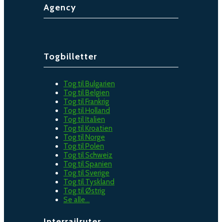
Agency
Togbilletter
Tog til Bulgarien
Tog til Belgien
Tog til Frankrig
Tog til Holland
Tog til Italien
Tog til Kroatien
Tog til Norge
Tog til Polen
Tog til Schweiz
Tog til Spanien
Tog til Sverige
Tog til Tyskland
Tog til Østrig
Se alle…
Interrailruter