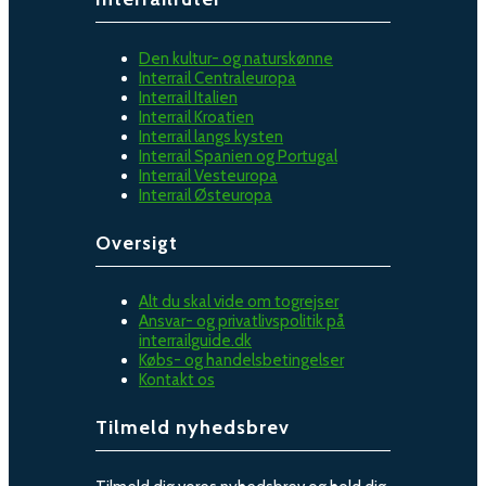
Den kultur- og naturskønne
Interrail Centraleuropa
Interrail Italien
Interrail Kroatien
Interrail langs kysten
Interrail Spanien og Portugal
Interrail Vesteuropa
Interrail Østeuropa
Oversigt
Alt du skal vide om togrejser
Ansvar- og privatlivspolitik på
interrailguide.dk
Købs- og handelsbetingelser
Kontakt os
Tilmeld nyhedsbrev