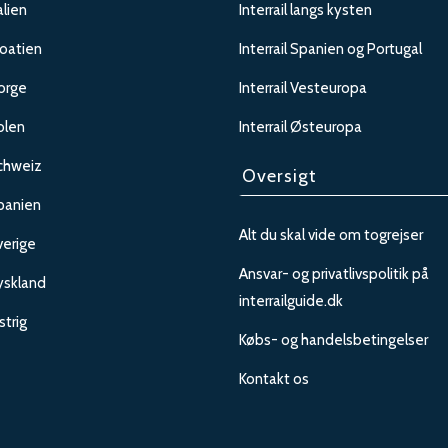
alien
Interrail langs kysten
roatien
Interrail Spanien og Portugal
Norge
Interrail Vesteuropa
olen
Interrail Østeuropa
Schweiz
Oversigt
Spanien
Alt du skal vide om togrejser
verige
Ansvar- og privatlivspolitik på
Tyskland
interrailguide.dk
strig
Købs- og handelsbetingelser
Kontakt os