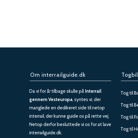
Om interrailguide.dk
Togbil
Da vi for år tilbage skulle på
Interrail
Tog til B
gennem Vesteuropa
, syntes vi, der
Tog til B
manglede en dedikeret side til netop
interrail, der kunne guide os på rette vej.
Tog til F
Netop derfor besluttede vi os for at lave
Tog til H
interrailguide.dk.