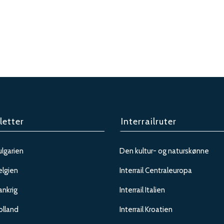
letter
Interrailruter
ulgarien
Den kultur- og naturskønne
elgien
Interrail Centraleuropa
rankrig
Interrail Italien
olland
Interrail Kroatien