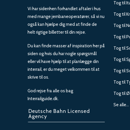
Tog til It
Vi har sidenhen forhandlet aftaler i hus
Tog til K
med mange jernbaneoperatører, så vi nu
også kan hjælpe dig med at finde de
Tog til 
helt rigtige billetter til din rejse.
Tog til P
Du kan finde masser af inspiration her på
Tog til 
siden og hvis du har nogle spørgsmål
Tog til 
eller vil have hjælp til at planlægge din
interrail, er du meget velkommen til at
Tog til S
skrive til os.
Tog til 
God rejse fra alle os bag
Tog til Ø
Interrailguide.dk.
Se alle…
Deutsche Bahn Licensed
Agency