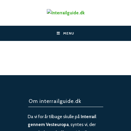
Skip
to
content
MENU
Om interrailguide.dk
Da vi for år tilbage skulle på
Interrail
gennem Vesteuropa
, syntes vi, der