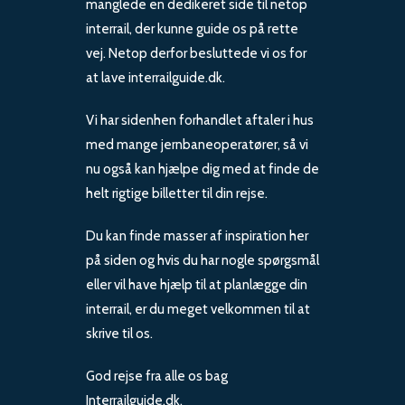
manglede en dedikeret side til netop
interrail, der kunne guide os på rette
vej. Netop derfor besluttede vi os for
at lave interrailguide.dk.
Vi har sidenhen forhandlet aftaler i hus
med mange jernbaneoperatører, så vi
nu også kan hjælpe dig med at finde de
helt rigtige billetter til din rejse.
Du kan finde masser af inspiration her
på siden og hvis du har nogle spørgsmål
eller vil have hjælp til at planlægge din
interrail, er du meget velkommen til at
skrive til os.
God rejse fra alle os bag
Interrailguide.dk.