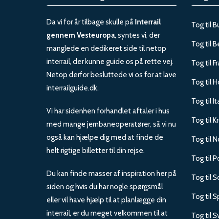
Da vi for år tilbage skulle på
Interrail
Tog til B
gennem Vesteuropa
, syntes vi, der
Tog til B
manglede en dedikeret side til netop
interrail, der kunne guide os på rette vej.
Tog til F
Netop derfor besluttede vi os for at lave
Tog til H
interrailguide.dk.
Tog til It
Vi har sidenhen forhandlet aftaler i hus
Tog til K
med mange jernbaneoperatører, så vi nu
også kan hjælpe dig med at finde de
Tog til 
helt rigtige billetter til din rejse.
Tog til P
Du kan finde masser af inspiration her på
Tog til 
siden og hvis du har nogle spørgsmål
Tog til 
eller vil have hjælp til at planlægge din
interrail, er du meget velkommen til at
Tog til S