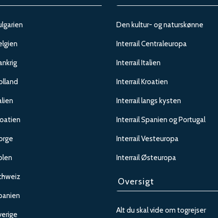
ulgarien
Den kultur- og naturskønne
elgien
Interrail Centraleuropa
rankrig
Interrail Italien
olland
Interrail Kroatien
alien
Interrail langs kysten
roatien
Interrail Spanien og Portugal
Norge
Interrail Vesteuropa
olen
Interrail Østeuropa
Schweiz
Oversigt
Spanien
Alt du skal vide om togrejser
verige