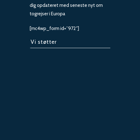
dig opdateret med seneste nyt om
togrejser i Europa
[mc4wp_form id=”972″]
Vi støtter