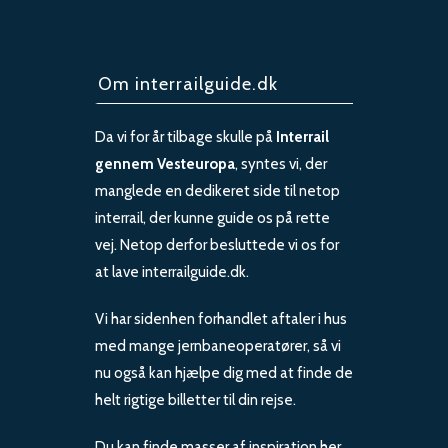
Om interrailguide.dk
Da vi for år tilbage skulle på
Interrail
gennem Vesteuropa
, syntes vi, der
manglede en dedikeret side til netop
interrail, der kunne guide os på rette
vej. Netop derfor besluttede vi os for
at lave interrailguide.dk.
Vi har sidenhen forhandlet aftaler i hus
med mange jernbaneoperatører, så vi
nu også kan hjælpe dig med at finde de
helt rigtige billetter til din rejse.
Du kan finde masser af inspiration her