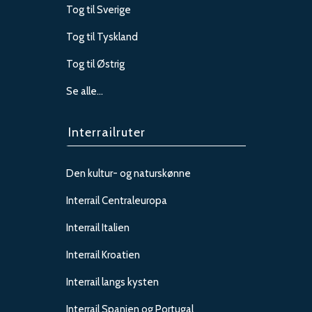
Tog til Sverige
Tog til Tyskland
Tog til Østrig
Se alle…
Interrailruter
Den kultur- og naturskønne
Interrail Centraleuropa
Interrail Italien
Interrail Kroatien
Interrail langs kysten
Interrail Spanien og Portugal