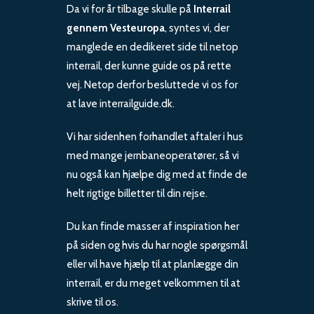
Da vi for år tilbage skulle på
Interrail
gennem Vesteuropa
, syntes vi, der
manglede en dedikeret side til netop
interrail, der kunne guide os på rette
vej. Netop derfor besluttede vi os for
at lave interrailguide.dk.
Vi har sidenhen forhandlet aftaler i hus
med mange jernbaneoperatører, så vi
nu også kan hjælpe dig med at finde de
helt rigtige billetter til din rejse.
Du kan finde masser af inspiration her
på siden og hvis du har nogle spørgsmål
eller vil have hjælp til at planlægge din
interrail, er du meget velkommen til at
skrive til os.