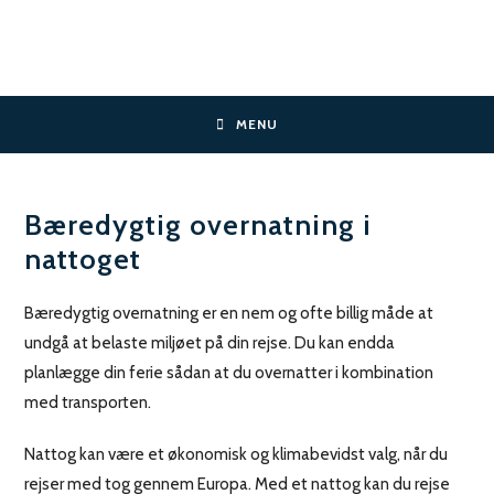
Skip
to
content
MENU
Bæredygtig overnatning i
nattoget
Bæredygtig overnatning er en nem og ofte billig måde at
undgå at belaste miljøet på din rejse. Du kan endda
planlægge din ferie sådan at du overnatter i kombination
med transporten.
Nattog kan være et økonomisk og klimabevidst valg, når du
rejser med tog gennem Europa. Med et nattog kan du rejse