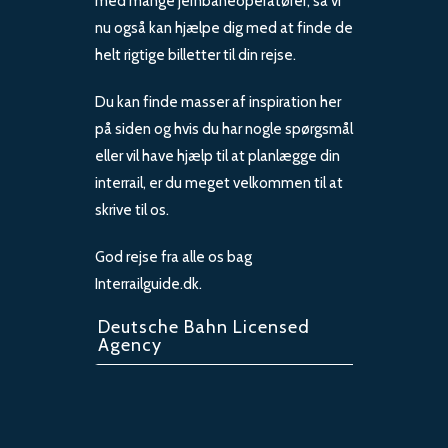
med mange jernbaneoperatører, så vi
nu også kan hjælpe dig med at finde de
helt rigtige billetter til din rejse.
Du kan finde masser af inspiration her
på siden og hvis du har nogle spørgsmål
eller vil have hjælp til at planlægge din
interrail, er du meget velkommen til at
skrive til os.
God rejse fra alle os bag
Interrailguide.dk.
Deutsche Bahn Licensed
Agency