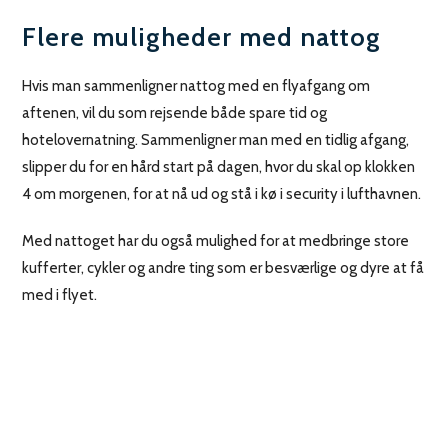
Flere muligheder med nattog
Hvis man sammenligner nattog med en flyafgang om
aftenen, vil du som rejsende både spare tid og
hotelovernatning. Sammenligner man med en tidlig afgang,
slipper du for en hård start på dagen, hvor du skal op klokken
4 om morgenen, for at nå ud og stå i kø i security i lufthavnen.
Med nattoget har du også mulighed for at medbringe store
kufferter, cykler og andre ting som er besværlige og dyre at få
med i flyet.