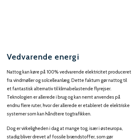
Vedvarende energi
Nattog kan køre på 100% vedvarende elektricitet produceret
fra vindmøller og solcelleanlæg. Dette faktum gør nattog til
et fantastisk alternativ til klimabelastende flyrejser.
Teknologien er allerede i brug og kan nemt anvendes på
endnu flere ruter, hvor der allerede er etableret de elektriske
systemer som kan håndtere togtrafikken.
Dog er virkeligheden i dag at mange tog, især i østeuropa,
stadig bliver drevet af fossile brændstoffer, som gør