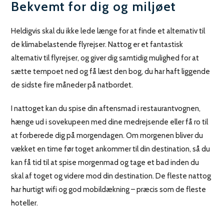
Bekvemt for dig og miljøet
Heldigvis skal du ikke lede længe for at finde et alternativ til
de klimabelastende flyrejser. Nattog er et fantastisk
alternativ til flyrejser, og giver dig samtidig mulighed for at
sætte tempoet ned og få læst den bog, du har haft liggende
de sidste fire måneder på natbordet.
I nattoget kan du spise din aftensmad i restaurantvognen,
hænge ud i sovekupeen med dine medrejsende eller få ro til
at forberede dig på morgendagen. Om morgenen bliver du
vækket en time før toget ankommer til din destination, så du
kan få tid til at spise morgenmad og tage et bad inden du
skal af toget og videre mod din destination. De fleste nattog
har hurtigt wifi og god mobildækning – præcis som de fleste
hoteller.