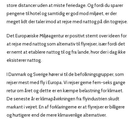
store distancer uden at miste feriedage. Og fordi du sparer
pengene til hotel og samtidig er god mod miljøet, er der
meget lidt der taler imod at rejse med nattog på din togrejse.
Det Europæiske Miljøagentur er positivt stemt over ideen for
at rejse med nattog som alternativ til flyrejser, især fordi det
er nemt at etablere nattog til og fra lande, hvor der i dag ikke
eksisterer nattog.
I Danmark og Sverige hører vi til de befolkningsgrupper, som
rejser mest med fly i Europa. Vi rejser gerne fem-seks gange
retur om året og dette er en kæmpe belastning for klimaet.
De seneste år er klimapåvirkningen fra flyindustrien skudt
markant i vejret. En af forklaringerne er at flyrejser er billigere
og hurtigere end de mere klimavenlige alternativer.