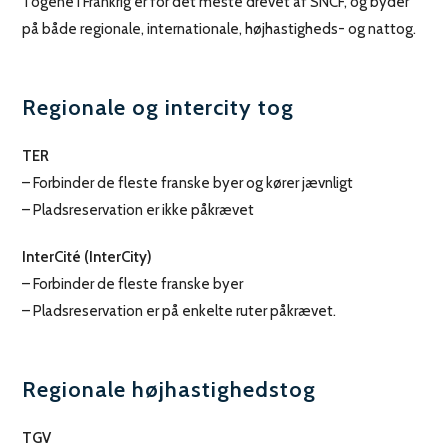
Togene i Frankrig er for det meste drevet af SNCF, og byder
på både regionale, internationale, højhastigheds- og nattog.
Regionale og intercity tog
TER
– Forbinder de fleste franske byer og kører jævnligt
– Pladsreservation er ikke påkrævet
InterCité (InterCity)
– Forbinder de fleste franske byer
– Pladsreservation er på enkelte ruter påkrævet.
Regionale højhastighedstog
TGV