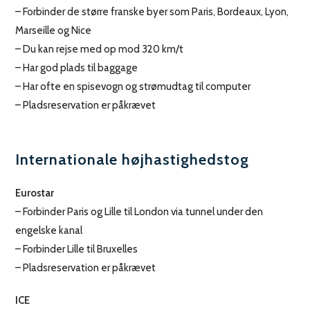
– Forbinder de større franske byer som Paris, Bordeaux, Lyon,
Marseille og Nice
– Du kan rejse med op mod 320 km/t
– Har god plads til baggage
– Har ofte en spisevogn og strømudtag til computer
– Pladsreservation er påkrævet
Internationale højhastighedstog
Eurostar
– Forbinder Paris og Lille til London via tunnel under den
engelske kanal
– Forbinder Lille til Bruxelles
– Pladsreservation er påkrævet
ICE