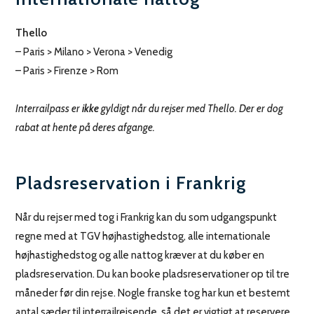
Thello
– Paris > Milano > Verona > Venedig
– Paris > Firenze > Rom
Interrailpass er
ikke
gyldigt når du rejser med Thello. Der er dog
rabat at hente på deres afgange.
Pladsreservation i Frankrig
Når du rejser med tog i Frankrig kan du som udgangspunkt
regne med at TGV højhastighedstog, alle internationale
højhastighedstog og alle nattog kræver at du køber en
pladsreservation. Du kan booke pladsreservationer op til tre
måneder før din rejse. Nogle franske tog har kun et bestemt
antal sæder til interrailrejsende, så det er vigtigt at reservere