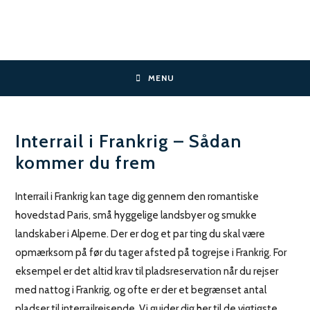
Skip
to
content
MENU
Interrail i Frankrig – Sådan
kommer du frem
Interrail i Frankrig kan tage dig gennem den romantiske
hovedstad Paris, små hyggelige landsbyer og smukke
landskaber i Alperne. Der er dog et par ting du skal være
opmærksom på før du tager afsted på togrejse i Frankrig. For
eksempel er det altid krav til pladsreservation når du rejser
med nattog i Frankrig, og ofte er der et begrænset antal
pladser til interrailrejsende. Vi guider dig her til de vigtigste