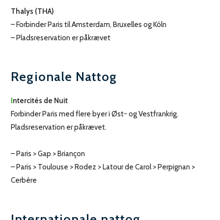
Thalys (THA)
– Forbinder Paris til Amsterdam, Bruxelles og Köln
– Pladsreservation er påkrævet
Regionale Nattog
I
ntercités de Nuit
Forbinder Paris med flere byer i Øst- og Vestfrankrig.
Pladsreservation er påkrævet.
– Paris > Gap > Briançon
– Paris > Toulouse > Rodez > Latour de Carol > Perpignan >
Cerbère
Internationale nattog