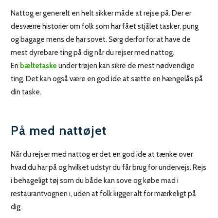
Nattog er generelt en helt sikker måde at rejse på. Der er
desværre historier om folk som har fået stjålet tasker, pung
og bagage mens de har sovet. Sørg derfor for at have de
mest dyrebare ting på dig når du rejser med nattog.
En
bæltetaske
under trøjen kan sikre de mest nødvendige
ting. Det kan også være en god ide at sætte en hængelås på
din taske.
På med nattøjet
Når du rejser med nattog er det en god ide at tænke over
hvad du har på og hvilket udstyr du får brug for undervejs. Rejs
i behageligt tøj som du både kan sove og købe mad i
restaurantvognen i, uden at folk kigger alt for mærkeligt på
dig.