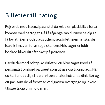
Billetter til nattog
Rejser du med interrailpass skal du købe en pladsbillet for at
komme med nattoget. På få afgange kan du være heldig at
få lov at få en siddeplads uden pladsbillet, men her skal du
have is i maven for at tage chancen. Hvis toget er fuldt
booked bliver du efterladt på perronen.
Har du derimod købt pladsbillet vil du blive taget imod af
personalet ombord på toget som vil vise dig til din plads. Når
du har fundet dig til rette, vil personalet indsamle din billet og
dit pas som de vil fremvise ved grænseovergange og levere
tilbage til dig om morgenen.