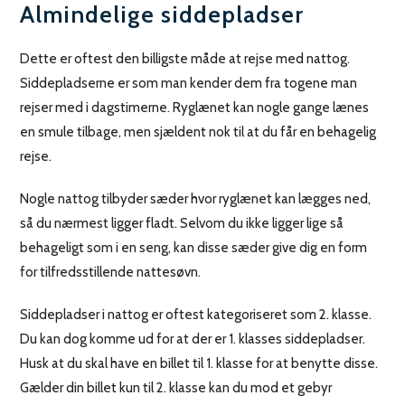
Almindelige siddepladser
Dette er oftest den billigste måde at rejse med nattog.
Siddepladserne er som man kender dem fra togene man
rejser med i dagstimerne. Ryglænet kan nogle gange lænes
en smule tilbage, men sjældent nok til at du får en behagelig
rejse.
Nogle nattog tilbyder sæder hvor ryglænet kan lægges ned,
så du nærmest ligger fladt. Selvom du ikke ligger lige så
behageligt som i en seng, kan disse sæder give dig en form
for tilfredsstillende nattesøvn.
Siddepladser i nattog er oftest kategoriseret som 2. klasse.
Du kan dog komme ud for at der er 1. klasses siddepladser.
Husk at du skal have en billet til 1. klasse for at benytte disse.
Gælder din billet kun til 2. klasse kan du mod et gebyr