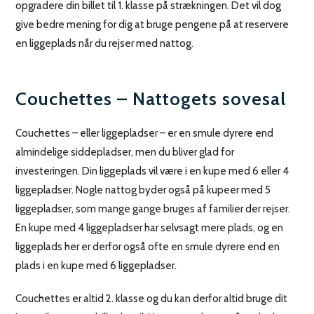
opgradere din billet til 1. klasse på strækningen. Det vil dog
give bedre mening for dig at bruge pengene på at reservere
en liggeplads når du rejser med nattog.
Couchettes – Nattogets sovesal
Couchettes – eller liggepladser – er en smule dyrere end
almindelige siddepladser, men du bliver glad for
investeringen. Din liggeplads vil være i en kupe med 6 eller 4
liggepladser. Nogle nattog byder også på kupeer med 5
liggepladser, som mange gange bruges af familier der rejser.
En kupe med 4 liggepladser har selvsagt mere plads, og en
liggeplads her er derfor også ofte en smule dyrere end en
plads i en kupe med 6 liggepladser.
Couchettes er altid 2. klasse og du kan derfor altid bruge dit