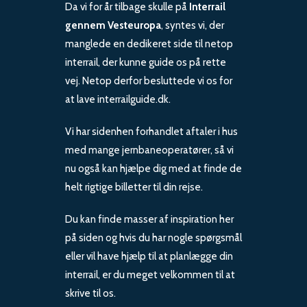
Da vi for år tilbage skulle på
Interrail
gennem Vesteuropa
, syntes vi, der
manglede en dedikeret side til netop
interrail, der kunne guide os på rette
vej. Netop derfor besluttede vi os for
at lave interrailguide.dk.
Vi har sidenhen forhandlet aftaler i hus
med mange jernbaneoperatører, så vi
nu også kan hjælpe dig med at finde de
helt rigtige billetter til din rejse.
Du kan finde masser af inspiration her
på siden og hvis du har nogle spørgsmål
eller vil have hjælp til at planlægge din
interrail, er du meget velkommen til at
skrive til os.