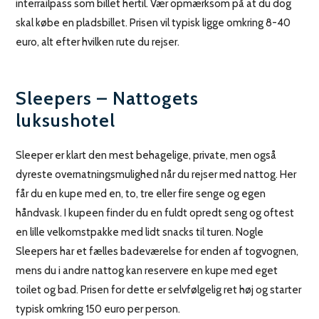
interrailpass som billet hertil. Vær opmærksom på at du dog
skal købe en pladsbillet. Prisen vil typisk ligge omkring 8-40
euro, alt efter hvilken rute du rejser.
Sleepers – Nattogets
luksushotel
Sleeper er klart den mest behagelige, private, men også
dyreste overnatningsmulighed når du rejser med nattog. Her
får du en kupe med en, to, tre eller fire senge og egen
håndvask. I kupeen finder du en fuldt opredt seng og oftest
en lille velkomstpakke med lidt snacks til turen. Nogle
Sleepers har et fælles badeværelse for enden af togvognen,
mens du i andre nattog kan reservere en kupe med eget
toilet og bad. Prisen for dette er selvfølgelig ret høj og starter
typisk omkring 150 euro per person.