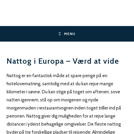
Skip
to
content
MENU
Nattog i Europa – Værd at vide
Nattog er en fantastisk måde at spare penge på en
hotelovernatning, samtidig med at du kan rejse mange
kilometer i søvne. Du kan stige på toget om aftenen, sove
natten igennem, stå op om morgenen og nyde
morgenmaden i restaurantvognen inden toget triller ind på
perronen. Nattog giver dig muligheden for at rejse lange
distancer i yderst behagelige omgivelser. De fleste nattog
byder på tre forskellige pladser til rejsende; Almindelige