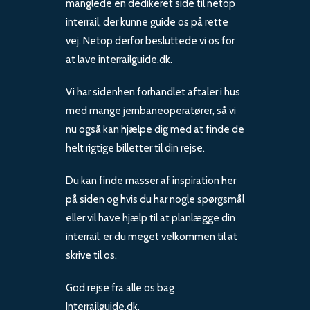
manglede en dedikeret side til netop
interrail, der kunne guide os på rette
vej. Netop derfor besluttede vi os for
at lave interrailguide.dk.
Vi har sidenhen forhandlet aftaler i hus
med mange jernbaneoperatører, så vi
nu også kan hjælpe dig med at finde de
helt rigtige billetter til din rejse.
Du kan finde masser af inspiration her
på siden og hvis du har nogle spørgsmål
eller vil have hjælp til at planlægge din
interrail, er du meget velkommen til at
skrive til os.
God rejse fra alle os bag
Interrailguide.dk.