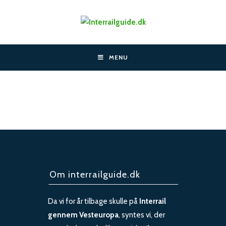
Skip
to
content
MENU
Om interrailguide.dk
Da vi for år tilbage skulle på
Interrail
gennem Vesteuropa
, syntes vi, der