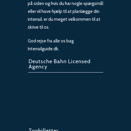
på siden og hvis du har nogle spørgsmål
eller vil have hjælp til at planlægge din
interrail, er du meget velkommen til at
skrive til os.
God rejse fra alle os bag
Interrailguide.dk.
Deutsche Bahn Licensed
Agency
Togbilletter