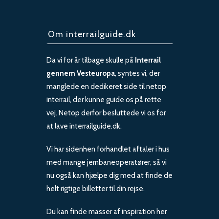
Om interrailguide.dk
Da vi for år tilbage skulle på
Interrail
gennem Vesteuropa
, syntes vi, der
manglede en dedikeret side til netop
interrail, der kunne guide os på rette
vej. Netop derfor besluttede vi os for
at lave interrailguide.dk.
Vi har sidenhen forhandlet aftaler i hus
med mange jernbaneoperatører, så vi
nu også kan hjælpe dig med at finde de
helt rigtige billetter til din rejse.
Du kan finde masser af inspiration her