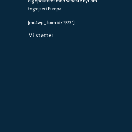
dig opdateret med seneste nyt om
togrejser i Europa
[mc4wp_form id=”972″]
Vi støtter