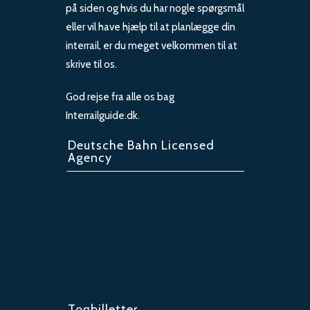
på siden og hvis du har nogle spørgsmål
eller vil have hjælp til at planlægge din
interrail, er du meget velkommen til at
skrive til os.
God rejse fra alle os bag
Interrailguide.dk.
Deutsche Bahn Licensed
Agency
Togbilletter