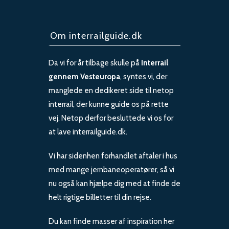
Om interrailguide.dk
Da vi for år tilbage skulle på
Interrail
gennem Vesteuropa
, syntes vi, der
manglede en dedikeret side til netop
interrail, der kunne guide os på rette
vej. Netop derfor besluttede vi os for
at lave interrailguide.dk.
Vi har sidenhen forhandlet aftaler i hus
med mange jernbaneoperatører, så vi
nu også kan hjælpe dig med at finde de
helt rigtige billetter til din rejse.
Du kan finde masser af inspiration her