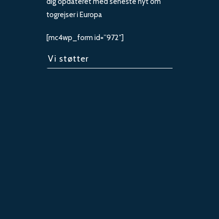
dig opdateret med seneste nyt om
togrejser i Europa
[mc4wp_form id=”972″]
Vi støtter