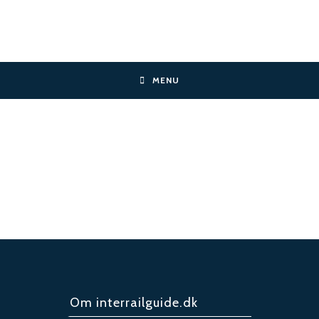
Skip
to
content
MENU
Om interrailguide.dk