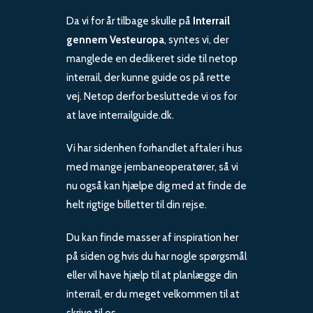
Da vi for år tilbage skulle på
Interrail
gennem Vesteuropa
, syntes vi, der
manglede en dedikeret side til netop
interrail, der kunne guide os på rette
vej. Netop derfor besluttede vi os for
at lave interrailguide.dk.
Vi har sidenhen forhandlet aftaler i hus
med mange jernbaneoperatører, så vi
nu også kan hjælpe dig med at finde de
helt rigtige billetter til din rejse.
Du kan finde masser af inspiration her
på siden og hvis du har nogle spørgsmål
eller vil have hjælp til at planlægge din
interrail, er du meget velkommen til at