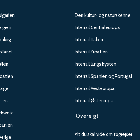
ulgarien
Den kultur- og naturskønne
elgien
Interrail Centraleuropa
rankrig
Interrail Italien
olland
Interrail Kroatien
alien
Interrail langs kysten
roatien
Interrail Spanien og Portugal
Norge
Interrail Vesteuropa
olen
Interrail Østeuropa
Schweiz
Oversigt
Spanien
Alt du skal vide om togrejser
verige