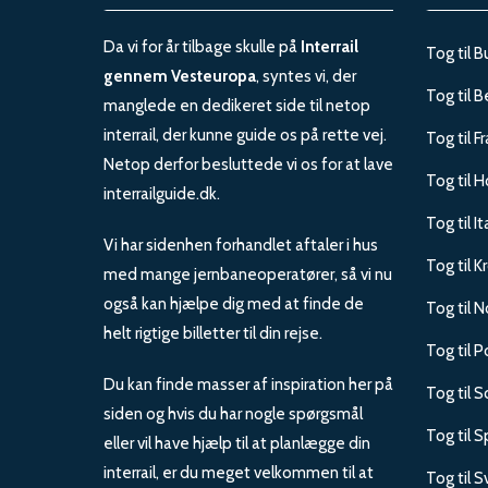
Da vi for år tilbage skulle på
Interrail
Tog til B
gennem Vesteuropa
, syntes vi, der
Tog til B
manglede en dedikeret side til netop
interrail, der kunne guide os på rette vej.
Tog til F
Netop derfor besluttede vi os for at lave
Tog til H
interrailguide.dk.
Tog til It
Vi har sidenhen forhandlet aftaler i hus
Tog til K
med mange jernbaneoperatører, så vi nu
også kan hjælpe dig med at finde de
Tog til 
helt rigtige billetter til din rejse.
Tog til P
Du kan finde masser af inspiration her på
Tog til 
siden og hvis du har nogle spørgsmål
Tog til 
eller vil have hjælp til at planlægge din
interrail, er du meget velkommen til at
Tog til S