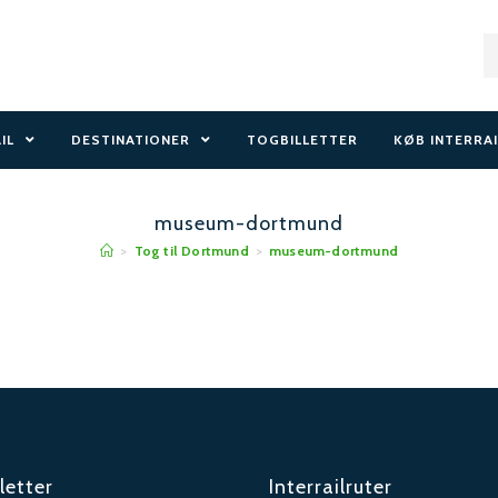
AIL
DESTINATIONER
TOGBILLETTER
KØB INTERRAI
museum-dortmund
>
Tog til Dortmund
>
museum-dortmund
letter
Interrailruter