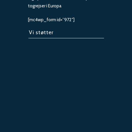
togrejser i Europa
[mc4wp_form id=”972″]
Vi støtter