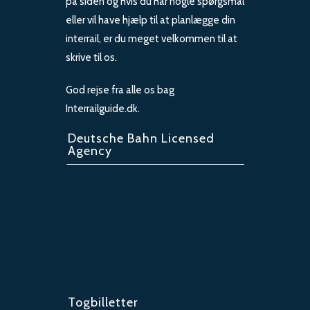
på siden og hvis du har nogle spørgsmål
eller vil have hjælp til at planlægge din
interrail, er du meget velkommen til at
skrive til os.
God rejse fra alle os bag
Interrailguide.dk.
Deutsche Bahn Licensed
Agency
Togbilletter