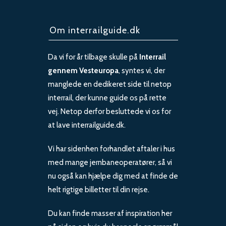
Om interrailguide.dk
Da vi for år tilbage skulle på
Interrail
gennem Vesteuropa
, syntes vi, der
manglede en dedikeret side til netop
interrail, der kunne guide os på rette
vej. Netop derfor besluttede vi os for
at lave interrailguide.dk.
Vi har sidenhen forhandlet aftaler i hus
med mange jernbaneoperatører, så vi
nu også kan hjælpe dig med at finde de
helt rigtige billetter til din rejse.
Du kan finde masser af inspiration her