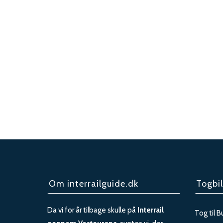
Om interrailguide.dk
Togbil
Da vi for år tilbage skulle på
Interrail
Tog til B