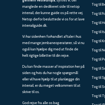
gennem Vesteuropa
, syntes vi, der
Tog til B
manglede en dedikeret side til netop
interrail, der kunne guide os på rette vej.
Tog til F
Netop derfor besluttede vi os for at lave
Tog til H
interrailguide.dk.
Tog til It
Vi har sidenhen forhandlet aftaler i hus
Tog til K
med mange jernbaneoperatører, så vi nu
også kan hjælpe dig med at finde de
Tog til 
helt rigtige billetter til din rejse.
Tog til P
Du kan finde masser af inspiration her på
Tog til 
siden og hvis du har nogle spørgsmål
Tog til 
eller vil have hjælp til at planlægge din
interrail, er du meget velkommen til at
Tog til S
skrive til os.
Tog til 
God rejse fra alle os bag
Tog til Ø