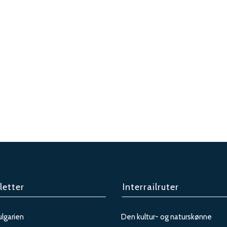
letter
Interrailruter
ulgarien
Den kultur- og naturskønne