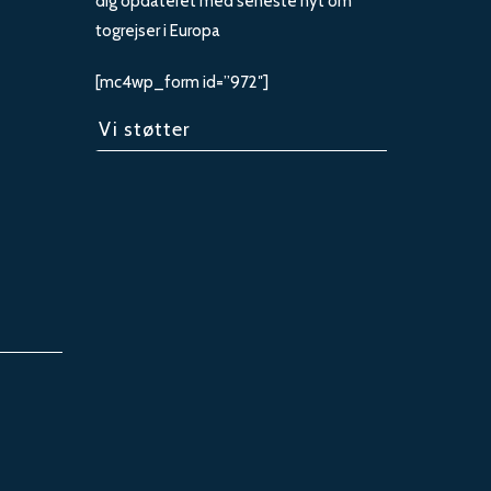
dig opdateret med seneste nyt om
togrejser i Europa
[mc4wp_form id=”972″]
Vi støtter