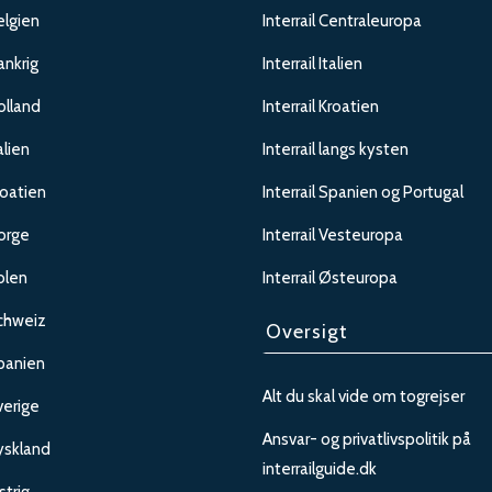
elgien
Interrail Centraleuropa
rankrig
Interrail Italien
olland
Interrail Kroatien
alien
Interrail langs kysten
roatien
Interrail Spanien og Portugal
Norge
Interrail Vesteuropa
olen
Interrail Østeuropa
Schweiz
Oversigt
Spanien
Alt du skal vide om togrejser
verige
Ansvar- og privatlivspolitik på
Tyskland
interrailguide.dk
strig