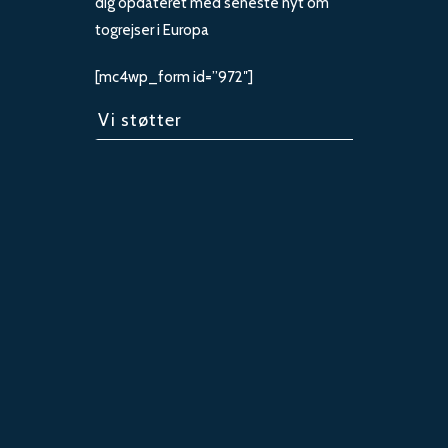
dig opdateret med seneste nyt om
togrejser i Europa
[mc4wp_form id=”972″]
Vi støtter