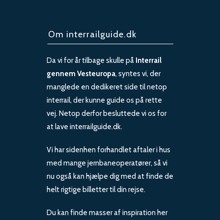
Om interrailguide.dk
Da vi for år tilbage skulle på
Interrail
gennem Vesteuropa
, syntes vi, der
manglede en dedikeret side til netop
interrail, der kunne guide os på rette
vej. Netop derfor besluttede vi os for
at lave interrailguide.dk.
Vi har sidenhen forhandlet aftaler i hus
med mange jernbaneoperatører, så vi
nu også kan hjælpe dig med at finde de
helt rigtige billetter til din rejse.
Du kan finde masser af inspiration her