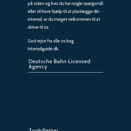
på siden og hvis du har nogle spørgsmål
eller vil have hjælp til at planlægge din
interrail, er du meget velkommen til at
skrive til os.
God rejse fra alle os bag
Interrailguide.dk.
Deutsche Bahn Licensed
Agency
Togbilletter