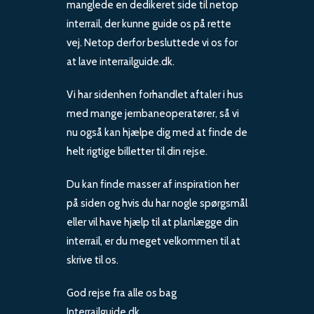
manglede en dedikeret side til netop
interrail, der kunne guide os på rette
vej. Netop derfor besluttede vi os for
at lave interrailguide.dk.
Vi har sidenhen forhandlet aftaler i hus
med mange jernbaneoperatører, så vi
nu også kan hjælpe dig med at finde de
helt rigtige billetter til din rejse.
Du kan finde masser af inspiration her
på siden og hvis du har nogle spørgsmål
eller vil have hjælp til at planlægge din
interrail, er du meget velkommen til at
skrive til os.
God rejse fra alle os bag
Interrailguide.dk.