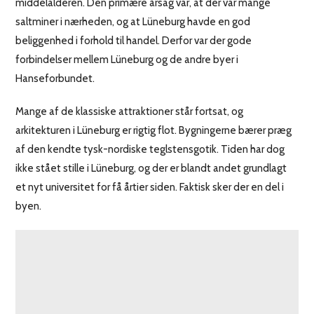
middelalderen. Den primære årsag var, at der var mange
saltminer i nærheden, og at Lüneburg havde en god
beliggenhed i forhold til handel. Derfor var der gode
forbindelser mellem Lüneburg og de andre byer i
Hanseforbundet.
Mange af de klassiske attraktioner står fortsat, og
arkitekturen i Lüneburg er rigtig flot. Bygningerne bærer præg
af den kendte tysk-nordiske teglstensgotik. Tiden har dog
ikke stået stille i Lüneburg, og der er blandt andet grundlagt
et nyt universitet for få årtier siden. Faktisk sker der en del i
byen.