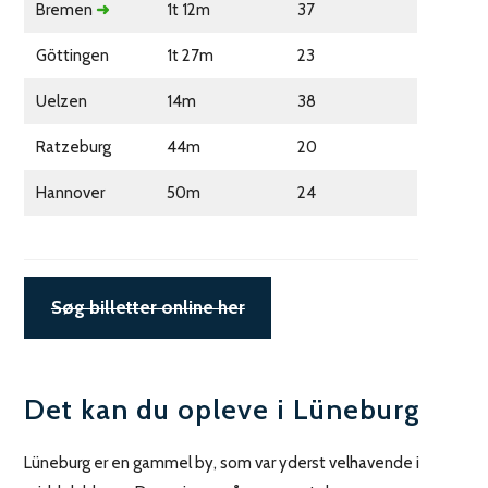
Bremen
➜
1t 12m
37
Göttingen
1t 27m
23
Uelzen
14m
38
Ratzeburg
44m
20
Hannover
50m
24
Søg billetter online her
Det kan du opleve i Lüneburg
Lüneburg er en gammel by, som var yderst velhavende i