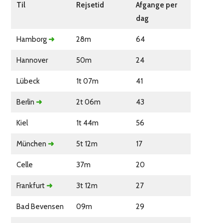
Til
Rejsetid
Afgange per
dag
Hamborg
➜
28m
64
Hannover
50m
24
Lübeck
1t 07m
41
Berlin
➜
2t 06m
43
Kiel
1t 44m
56
München
➜
5t 12m
17
Celle
37m
20
Frankfurt
➜
3t 12m
27
Bad Bevensen
09m
29