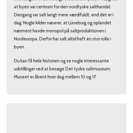
at byen var centrum for den nordtyske salthandel.
Dengang var salt langt mere værdifuldt, end det er i
dag. Nogle kilder nævner, at Lüneburg og oplandet
nærmest havde monopol på saltproduktionen i
Nordeuropa. Derfor har salt altid haft en stor rolle i
byen.
Du kan få hele historien og se nogle interessante
udstillinger ved at besøge Det tyske saltmuseum.
Museet er åbent hver dag mellem 10 og 17.