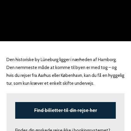
Den historiske by Lüneburg ligger i nærheden af Hamborg.
Den nemmeste måde at komme til byen er med tog – og
hvis du rejser fra Aarhus eller København, kan du få en hyggelig
tur, som kun kræver et enkelt skifte undervejs.
Find billetter til din rejse her
Findes din ønskede rejse ikke i bookingsystemet?