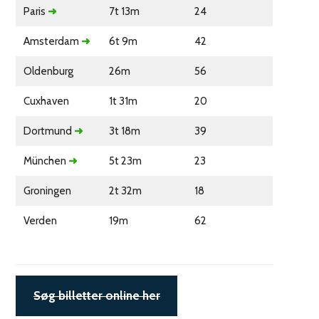
Paris
➜
7t 13m
24
Amsterdam
➜
6t 9m
42
Oldenburg
26m
56
Cuxhaven
1t 31m
20
Dortmund
➜
3t 18m
39
München
➜
5t 23m
23
Groningen
2t 32m
18
Verden
19m
62
Søg billetter online her