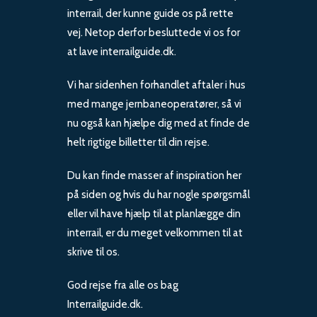
interrail, der kunne guide os på rette
vej. Netop derfor besluttede vi os for
at lave interrailguide.dk.
Vi har sidenhen forhandlet aftaler i hus
med mange jernbaneoperatører, så vi
nu også kan hjælpe dig med at finde de
helt rigtige billetter til din rejse.
Du kan finde masser af inspiration her
på siden og hvis du har nogle spørgsmål
eller vil have hjælp til at planlægge din
interrail, er du meget velkommen til at
skrive til os.
God rejse fra alle os bag
Interrailguide.dk.