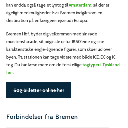
kan endda også tage et lyntog til
Amsterdam
, så der er
rigeligt med muligheder, hvis Bremen indgår som en
destination på en længere rejse ud i Europa.
Bremen Hbf. byder dig velkommen med sin røde
murstensfacade, sit originale ur fra 1880’erne og sine
karakteristiske engle-lignende figurer, som skuer ud over
byen. Fra stationen kan tage videre med både ICE, EC og IC
tog. Du kan læse mere om de forskellige
togtyper i Tyskland
her.
Søg billetter online her
Forbindelser fra Bremen