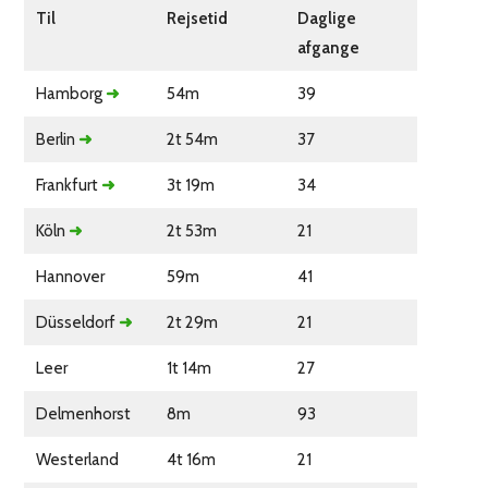
Til
Rejsetid
Daglige
afgange
Hamborg
➜
54m
39
Berlin
➜
2t 54m
37
Frankfurt
➜
3t 19m
34
Köln
➜
2t 53m
21
Hannover
59m
41
Düsseldorf
➜
2t 29m
21
Leer
1t 14m
27
Delmenhorst
8m
93
Westerland
4t 16m
21