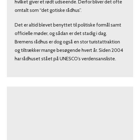
hvilket giver et rødt udseende. Derfor bliver det ofte
omtalt som “det gotiske rådhus”.
Det er altid blevet benyttet til politiske formål samt
officielle møder, og sådan er det stadig i dag.
Bremens rådhus er dog også en stor turistattraktion
og tiltrækker mange besøgende hvert år. Siden 2004
har rådhuset stået på UNESCO’s verdensarvsliste.