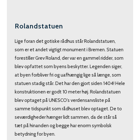
Rolandstatuen
Lige foran det gotiske rådhus står Rolandstatuen,
som er et andet vigtigt monument i Bremen. Statuen
forestiller Grev Roland, der var en gammel ridder, som
blev opfattet som byens beskytter. Legenden siger,
at byen forbliver fri og uafhængig lige så længe, som
statuen stadig står. Det har den gjort siden 1404! Hele
konstruktionen er godt 10 meter høj. Rolandstatuen
blev optaget på UNESCO’s verdensarvsliste på
samme tidspunkt som rådhuset blev optaget. De to
seværdigheder hænger lidt sammen, da de står så
tæt på hinanden og begge har enorm symbolsk
betydning for byen.