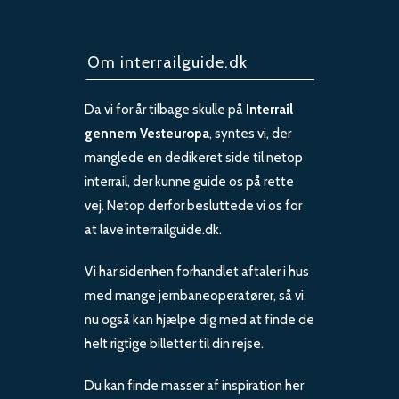
Om interrailguide.dk
Da vi for år tilbage skulle på
Interrail
gennem Vesteuropa
, syntes vi, der
manglede en dedikeret side til netop
interrail, der kunne guide os på rette
vej. Netop derfor besluttede vi os for
at lave interrailguide.dk.
Vi har sidenhen forhandlet aftaler i hus
med mange jernbaneoperatører, så vi
nu også kan hjælpe dig med at finde de
helt rigtige billetter til din rejse.
Du kan finde masser af inspiration her