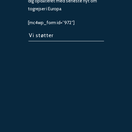
dig opdateret med seneste nyt om
togrejser i Europa
[mc4wp_form id=”972″]
Vi støtter