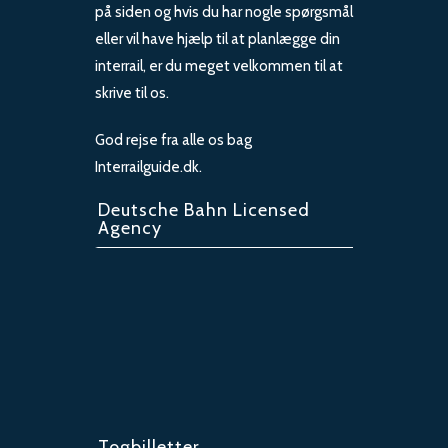
på siden og hvis du har nogle spørgsmål
eller vil have hjælp til at planlægge din
interrail, er du meget velkommen til at
skrive til os.
God rejse fra alle os bag
Interrailguide.dk.
Deutsche Bahn Licensed
Agency
Togbilletter