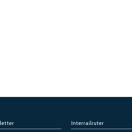
letter
Interrailruter