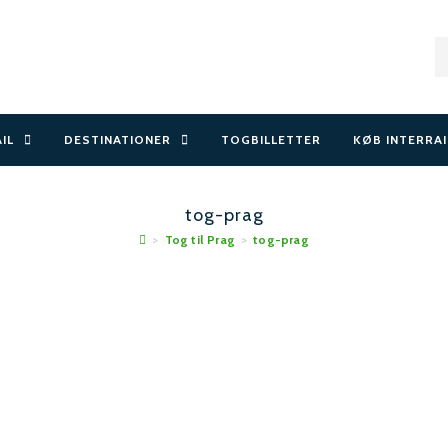
AIL
DESTINATIONER
TOGBILLETTER
KØB INTERRAI
tog-prag
>
Tog til Prag
>
tog-prag