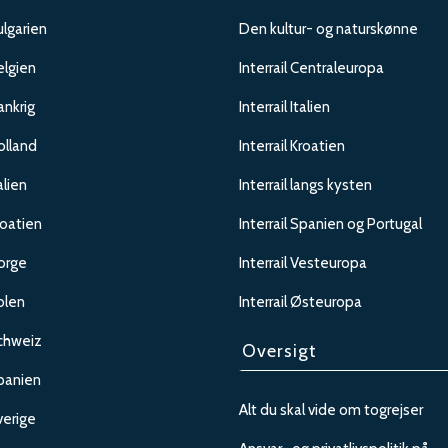
ulgarien
Den kultur- og naturskønne
elgien
Interrail Centraleuropa
rankrig
Interrail Italien
olland
Interrail Kroatien
alien
Interrail langs kysten
roatien
Interrail Spanien og Portugal
Norge
Interrail Vesteuropa
olen
Interrail Østeuropa
Schweiz
Oversigt
Spanien
Alt du skal vide om togrejser
verige