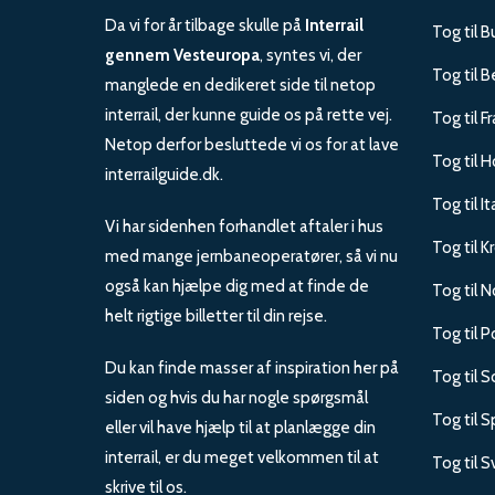
Da vi for år tilbage skulle på
Interrail
Tog til B
gennem Vesteuropa
, syntes vi, der
Tog til B
manglede en dedikeret side til netop
interrail, der kunne guide os på rette vej.
Tog til F
Netop derfor besluttede vi os for at lave
Tog til H
interrailguide.dk.
Tog til It
Vi har sidenhen forhandlet aftaler i hus
Tog til K
med mange jernbaneoperatører, så vi nu
også kan hjælpe dig med at finde de
Tog til 
helt rigtige billetter til din rejse.
Tog til P
Du kan finde masser af inspiration her på
Tog til 
siden og hvis du har nogle spørgsmål
Tog til 
eller vil have hjælp til at planlægge din
interrail, er du meget velkommen til at
Tog til S
skrive til os.