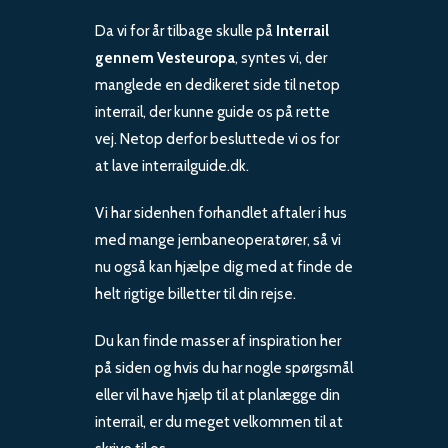
Da vi for år tilbage skulle på
Interrail
gennem Vesteuropa
, syntes vi, der
manglede en dedikeret side til netop
interrail, der kunne guide os på rette
vej. Netop derfor besluttede vi os for
at lave interrailguide.dk.
Vi har sidenhen forhandlet aftaler i hus
med mange jernbaneoperatører, så vi
nu også kan hjælpe dig med at finde de
helt rigtige billetter til din rejse.
Du kan finde masser af inspiration her
på siden og hvis du har nogle spørgsmål
eller vil have hjælp til at planlægge din
interrail, er du meget velkommen til at