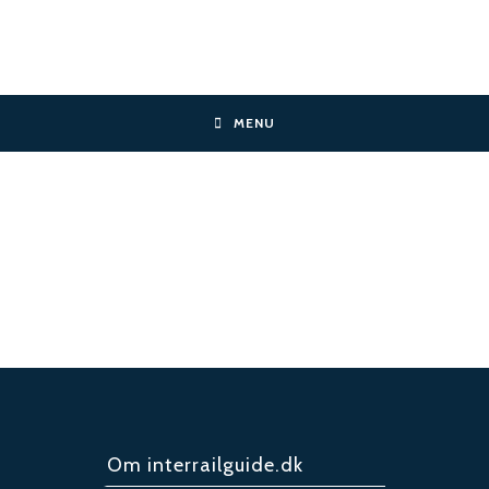
Skip
to
content
MENU
Om interrailguide.dk