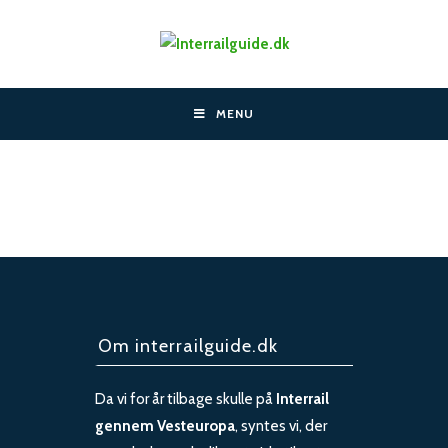
Skip
to
content
MENU
Om interrailguide.dk
Da vi for år tilbage skulle på
Interrail
gennem Vesteuropa
, syntes vi, der