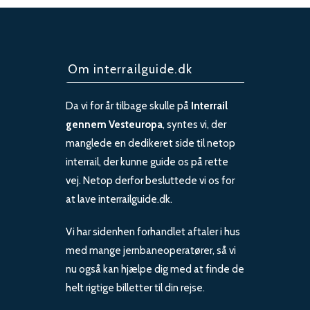
Om interrailguide.dk
Da vi for år tilbage skulle på
Interrail
gennem Vesteuropa
, syntes vi, der
manglede en dedikeret side til netop
interrail, der kunne guide os på rette
vej. Netop derfor besluttede vi os for
at lave interrailguide.dk.
Vi har sidenhen forhandlet aftaler i hus
med mange jernbaneoperatører, så vi
nu også kan hjælpe dig med at finde de
helt rigtige billetter til din rejse.