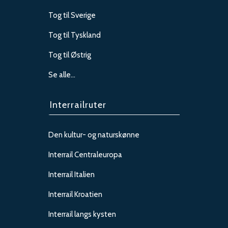
Tog til Sverige
Tog til Tyskland
Tog til Østrig
Se alle…
Interrailruter
Den kultur- og naturskønne
Interrail Centraleuropa
Interrail Italien
Interrail Kroatien
Interrail langs kysten