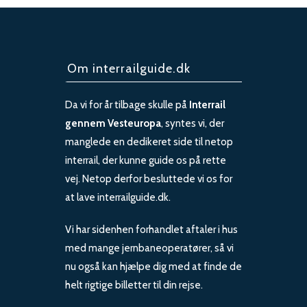
Om interrailguide.dk
Da vi for år tilbage skulle på
Interrail
gennem Vesteuropa
, syntes vi, der
manglede en dedikeret side til netop
interrail, der kunne guide os på rette
vej. Netop derfor besluttede vi os for
at lave interrailguide.dk.
Vi har sidenhen forhandlet aftaler i hus
med mange jernbaneoperatører, så vi
nu også kan hjælpe dig med at finde de
helt rigtige billetter til din rejse.