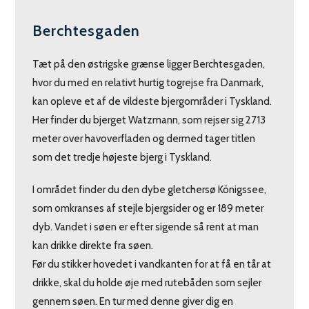
Berchtesgaden
Tæt på den østrigske grænse ligger Berchtesgaden,
hvor du med en relativt hurtig togrejse fra Danmark,
kan opleve et af de vildeste bjergområder i Tyskland.
Her finder du bjerget Watzmann, som rejser sig 2713
meter over havoverfladen og dermed tager titlen
som det tredje højeste bjerg i Tyskland.
I området finder du den dybe gletchersø Königssee,
som omkranses af stejle bjergsider og er 189 meter
dyb. Vandet i søen er efter sigende så rent at man
kan drikke direkte fra søen.
Før du stikker hovedet i vandkanten for at få en tår at
drikke, skal du holde øje med rutebåden som sejler
gennem søen. En tur med denne giver dig en