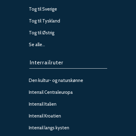
Tog til Sverige
Tog til Tyskland
Tog til Østrig
Se alle…
Interrailruter
Den kultur- og naturskønne
Interrail Centraleuropa
Interrail Italien
Interrail Kroatien
Interrail langs kysten