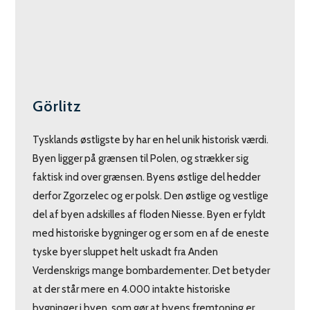
Görlitz
Tysklands østligste by har en hel unik historisk værdi.
Byen ligger på grænsen til Polen, og strækker sig
faktisk ind over grænsen. Byens østlige del hedder
derfor Zgorzelec og er polsk. Den østlige og vestlige
del af byen adskilles af floden Niesse. Byen er fyldt
med historiske bygninger og er som en af de eneste
tyske byer sluppet helt uskadt fra Anden
Verdenskrigs mange bombardementer. Det betyder
at der står mere en 4.000 intakte historiske
bygninger i byen, som gør at byens fremtoning er