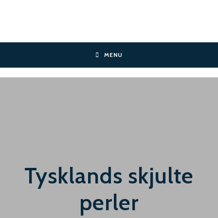
Skip
to
content
MENU
Tysklands skjulte
perler