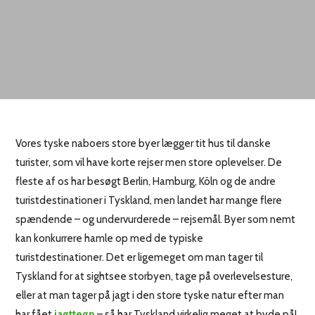
Vores tyske naboers store byer lægger tit hus til danske
turister, som vil have korte rejser men store oplevelser. De
fleste af os har besøgt Berlin, Hamburg, Köln og de andre
turistdestinationer i Tyskland, men landet har mange flere
spændende – og undervurderede – rejsemål. Byer som nemt
kan konkurrere hamle op med de typiske
turistdestinationer. Det er ligemeget om man tager til
Tyskland for at sightsee storbyen, tage på overlevelsesture,
eller at man tager på jagt i den store tyske natur efter man
har fået
jagttegn
– så har Tyskland virkelig meget at byde på!