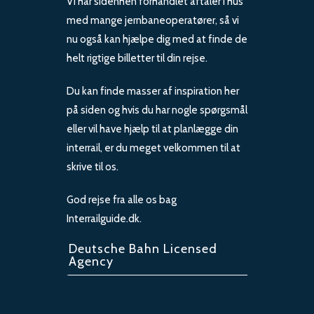
Vi har sidenhen forhandlet aftaler i hus
med mange jernbaneoperatører, så vi
nu også kan hjælpe dig med at finde de
helt rigtige billetter til din rejse.
Du kan finde masser af inspiration her
på siden og hvis du har nogle spørgsmål
eller vil have hjælp til at planlægge din
interrail, er du meget velkommen til at
skrive til os.
God rejse fra alle os bag
Interrailguide.dk.
Deutsche Bahn Licensed
Agency