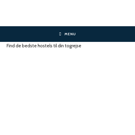
Skip
to
content
MENU
Find de bedste hostels til din togrejse