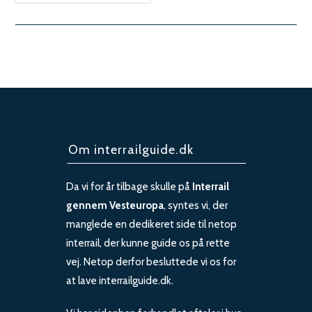
i
Prag
Om interrailguide.dk
Da vi for år tilbage skulle på
Interrail
gennem Vesteuropa
, syntes vi, der
manglede en dedikeret side til netop
interrail, der kunne guide os på rette
vej. Netop derfor besluttede vi os for
at lave interrailguide.dk.