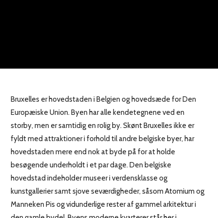
Bruxelles er hovedstaden i Belgien og hovedsæde for Den
Europæiske Union. Byen har alle kendetegnene ved en
storby, men er samtidig en rolig by. Skønt Bruxelles ikke er
fyldt med attraktioner i forhold til andre belgiske byer, har
hovedstaden mere end nok at byde på for at holde
besøgende underholdt i et par dage. Den belgiske
hovedstad indeholder museer i verdensklasse og
kunstgallerier samt sjove seværdigheder, såsom Atomium og
Manneken Pis og vidunderlige rester af gammel arkitektur i
den gamle bydel. Byens moderne kvarterer står her i