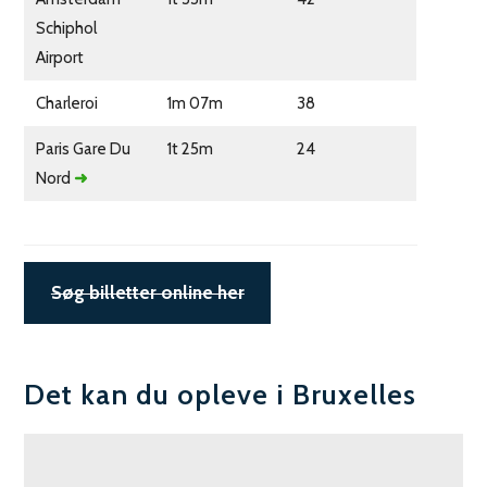
Schiphol
Airport
Charleroi
1m 07m
38
Paris Gare Du
1t 25m
24
Nord
➜
Søg billetter online her
Det kan du opleve i Bruxelles