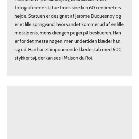
fotograferede statue trods sine kun 60 centimeters
højde. Statuen er designet af Jerome Duquesnoy og
er et lille springvand, hvor vandet kommer ud af en lille
metalpenis, mens drengen peger på beskueren. Han
er for det meste nøgen, men undertiden klæder han
sig ud. Han har et imponerende klædeskab med 600
stykker tøj, der kan ses i Maison du Roi.