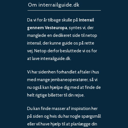
Om interrailguide.dk
Da vi for år tilbage skulle på
Interrail
gennem Vesteuropa
, syntes vi, der
manglede en dedikeret side til netop
interrail, der kunne guide os på rette
vej. Netop derfor besluttede vi os for
at lave interrailguide.dk.
Vi har sidenhen forhandlet aftaler i hus
med mange jernbaneoperatører, så vi
nu også kan hjælpe dig med at finde de
helt rigtige billetter til din rejse.
Du kan finde masser af inspiration her
på siden og hvis du har nogle spørgsmål
eller vil have hjælp til at planlægge din