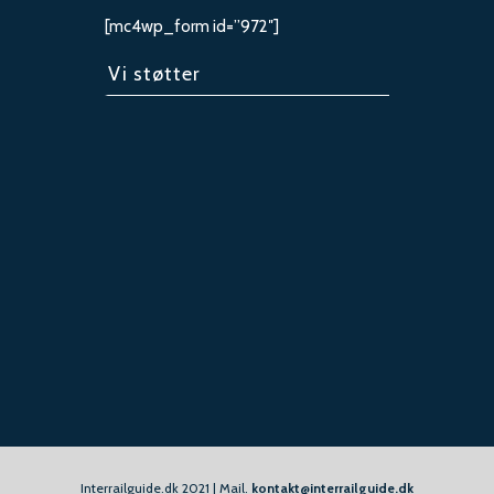
[mc4wp_form id=”972″]
Vi støtter
Interrailguide.dk 2021 | Mail.
kontakt@interrailguide.dk