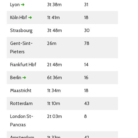
Lyon
➜
3t 38m
31
Köln Hbf
➜
1t 41m
18
Strasbourg
3t 48m
30
Gent-Sint-
26m
78
Pieters
Frankfurt Hbf
2t 48m
14
Berlin
➜
6t 36m
16
Maastricht
1t 34m
18
Rotterdam
1t 10m
43
London St-
2t 03m
8
Pancras
Amsterdam
1t 33m
42