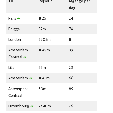
Til
Rejsetid
Afgange per
dag
Paris
➜
1t 25
24
Brugge
52m
74
London
2t 03m
8
Amsterdam-
1t 49m
39
Centraal
➜
Lille
33m
23
Amsterdam
➜
1t 45m
66
Antwerpen-
30m
89
Centraal
Luxembourg
➜
2t 40m
26