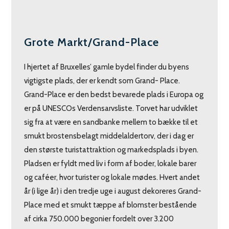
Grote Markt/Grand-Place
I hjertet af Bruxelles’ gamle bydel finder du byens
vigtigste plads, der er kendt som Grand- Place.
Grand-Place er den bedst bevarede plads i Europa og
er på UNESCOs Verdensarvsliste. Torvet har udviklet
sig fra at være en sandbanke mellem to bække til et
smukt brostensbelagt middelaldertorv, der i dag er
den største turistattraktion og markedsplads i byen.
Pladsen er fyldt med liv i form af boder, lokale barer
og caféer, hvor turister og lokale mødes. Hvert andet
år (i lige år) i den tredje uge i august dekoreres Grand-
Place med et smukt tæppe af blomster bestående
af cirka 750.000 begonier fordelt over 3.200