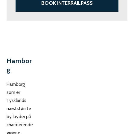
BOOK INTERRAILPASS
Hambor
g
Hamborg
som er
Tysklands
næststørste
by, byder på
charmerende
grønne