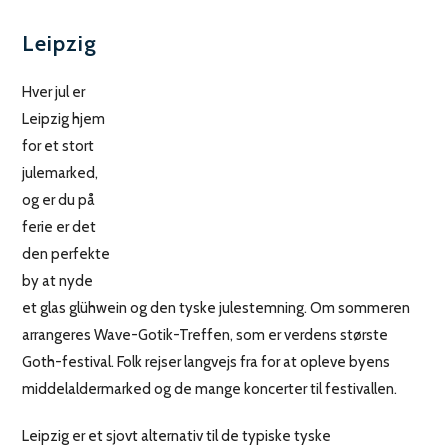
Leipzig
Hver jul er
Leipzig hjem
for et stort
julemarked,
og er du på
ferie er det
den perfekte
by at nyde
et glas glühwein og den tyske julestemning. Om sommeren
arrangeres Wave-Gotik-Treffen, som er verdens største
Goth-festival. Folk rejser langvejs fra for at opleve byens
middelaldermarked og de mange koncerter til festivallen.
Leipzig er et sjovt alternativ til de typiske tyske