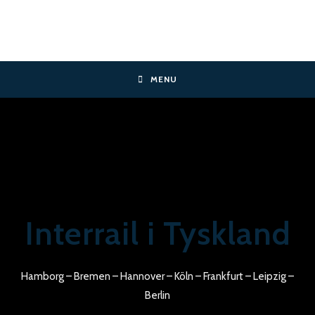
Skip
to
content
MENU
Interrail i Tyskland
Hamborg – Bremen – Hannover – Köln – Frankfurt – Leipzig –
Berlin