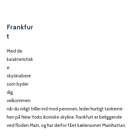
Frankfur
t
Med de
karakteristisk
e
skyskrabere
som byder
dig
velkommen
når du roligt triller ind mod perronen, leder hurtigt tankerne
hen på New Yorks ikoniske skyline. Frankfurt er beliggende
ved floden Main, og har derfor fået kælenavnet Mainhattan.