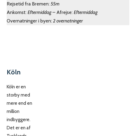
Rejsetid fra Bremen:
55m
Ankomst:
Eftermiddag
– Afrejse:
Eftermiddag
Overnatninger i byen:
2 overnatninger
Köln
Köln er en
storby med
mere end en
million
indbyggere.
Det er en af
Tysklands