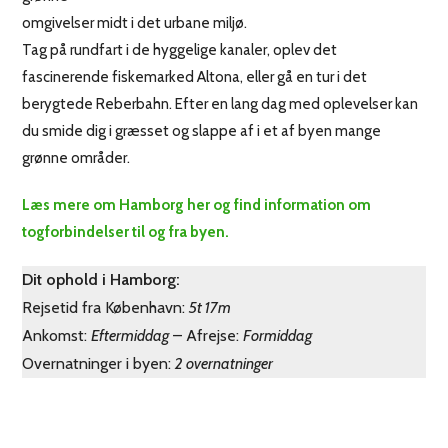
omgivelser midt i det urbane miljø.
Tag på rundfart i de hyggelige kanaler, oplev det
fascinerende fiskemarked Altona, eller gå en tur i det
berygtede Reberbahn. Efter en lang dag med oplevelser kan
du smide dig i græsset og slappe af i et af byen mange
grønne områder.
Læs mere om Hamborg her og find information om
togforbindelser til og fra byen.
Dit ophold i Hamborg:
Rejsetid fra København:
5t 17m
Ankomst:
Eftermiddag
– Afrejse:
Formiddag
Overnatninger i byen:
2 overnatninger