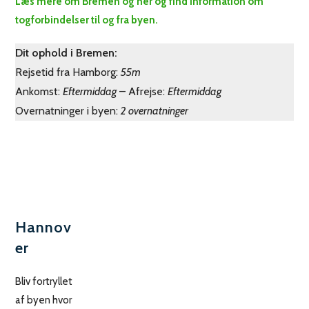
Læs mere om Bremen og her og find information om
togforbindelser til og fra byen.
Dit ophold i Bremen:
Rejsetid fra Hamborg:
55m
Ankomst:
Eftermiddag
– Afrejse:
Eftermiddag
Overnatninger i byen:
2 overnatninger
Hannov
er
Bliv fortryllet
af byen hvor