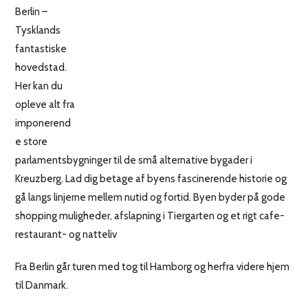
Berlin –
Tysklands
fantastiske
hovedstad.
Her kan du
opleve alt fra
imponerend
e store
parlamentsbygninger til de små alternative bygader i
Kreuzberg. Lad dig betage af byens fascinerende historie og
gå langs linjerne mellem nutid og fortid. Byen byder på gode
shopping muligheder, afslapning i Tiergarten og et rigt cafe-
restaurant- og natteliv
Fra Berlin går turen med tog til Hamborg og herfra videre hjem
til Danmark.