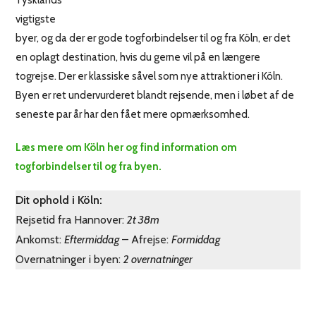
vigtigste
byer, og da der er gode togforbindelser til og fra Köln, er det
en oplagt destination, hvis du gerne vil på en længere
togrejse. Der er klassiske såvel som nye attraktioner i Köln.
Byen er ret undervurderet blandt rejsende, men i løbet af de
seneste par år har den fået mere opmærksomhed.
Læs mere om Köln her og find information om
togforbindelser til og fra byen.
Dit ophold i Köln:
Rejsetid fra Hannover:
2t 38m
Ankomst:
Eftermiddag
– Afrejse:
Formiddag
Overnatninger i byen:
2 overnatninger