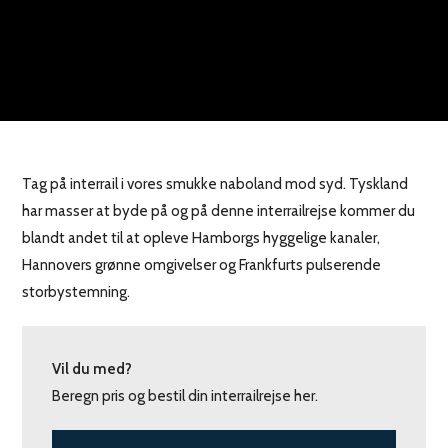
Tag på interrail i vores smukke naboland mod syd. Tyskland
har masser at byde på og på denne interrailrejse kommer du
blandt andet til at opleve Hamborgs hyggelige kanaler,
Hannovers grønne omgivelser og Frankfurts pulserende
storbystemning.
Vil du med?
Beregn pris og bestil din interrailrejse her.