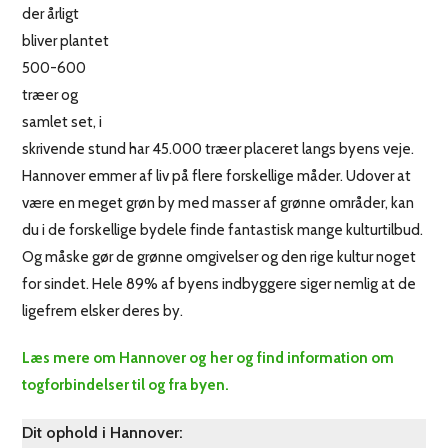
der årligt
bliver plantet
500-600
træer og
samlet set, i
skrivende stund har 45.000 træer placeret langs byens veje.
Hannover emmer af liv på flere forskellige måder. Udover at
være en meget grøn by med masser af grønne områder, kan
du i de forskellige bydele finde fantastisk mange kulturtilbud.
Og måske gør de grønne omgivelser og den rige kultur noget
for sindet. Hele 89% af byens indbyggere siger nemlig at de
ligefrem elsker deres by.
Læs mere om Hannover og her og find information om
togforbindelser til og fra byen.
Dit ophold i Hannover: