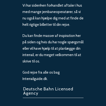
Vi har sidenhen forhandlet aftaler i hus
med mange jernbaneoperatører, så vi
nu også kan hjælpe dig med at finde de
helt rigtige billetter til din rejse.
Du kan finde masser af inspiration her
på siden og hvis du har nogle spørgsmål
eller vil have hjælp til at planlægge din
interrail, er du meget velkommen til at
skrive til os.
God rejse fra alle os bag
Interrailguide.dk.
Deutsche Bahn Licensed
Agency