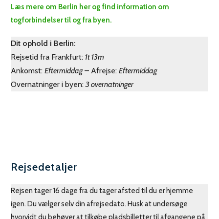
Læs mere om Berlin her og find information om
togforbindelser til og fra byen.
Dit ophold i Berlin:
Rejsetid fra Frankfurt:
1t 13m
Ankomst:
Eftermiddag
– Afrejse:
Eftermiddag
Overnatninger i byen:
3 overnatninger
Rejsedetaljer
Rejsen tager 16 dage fra du tager afsted til du er hjemme
igen. Du vælger selv din afrejsedato. Husk at undersøge
hvorvidt du behøver at tilkøbe pladsbilletter til afgangene på