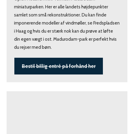
miniaturparken. Her er alle landets højdepunkter
samlet som små rekonstruktioner. Du kan finde
imponerende modeller af vindmøller, se Fredspladsen
i Haag og hvis du er stærk nok kan du prøve at løfte
din egen vægt i ost. Madurodam-park er perfekt hvis
du rejser med børn.
Bestil billig entré på forhånd her