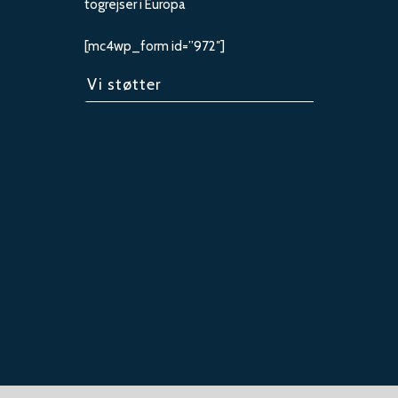
togrejser i Europa
[mc4wp_form id=”972″]
Vi støtter