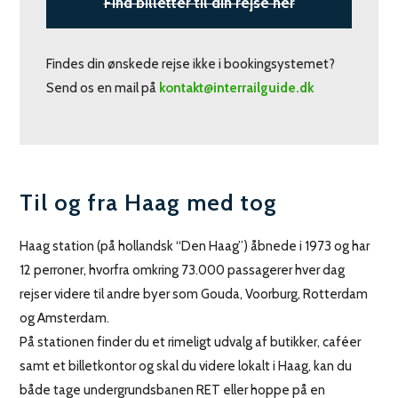
Find billetter til din rejse her
Findes din ønskede rejse ikke i bookingsystemet?
Send os en mail på
kontakt@interrailguide.dk
Til og fra Haag med tog
Haag station (på hollandsk “Den Haag”) åbnede i 1973 og har
12 perroner, hvorfra omkring 73.000 passagerer hver dag
rejser videre til andre byer som Gouda, Voorburg, Rotterdam
og Amsterdam.
På stationen finder du et rimeligt udvalg af butikker, caféer
samt et billetkontor og skal du videre lokalt i Haag, kan du
både tage undergrundsbanen RET eller hoppe på en