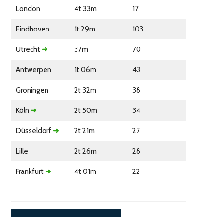
London
4t 33m
17
Eindhoven
1t 29m
103
Utrecht
➜
37m
70
Antwerpen
1t 06m
43
Groningen
2t 32m
38
Köln
➜
2t 50m
34
Düsseldorf
➜
2t 21m
27
Lille
2t 26m
28
Frankfurt
➜
4t 01m
22