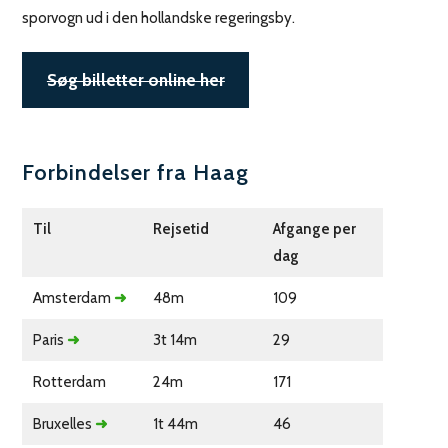
sporvogn ud i den hollandske regeringsby.
Søg billetter online her
Forbindelser fra Haag
Til
Rejsetid
Afgange per
dag
Amsterdam
➜
48m
109
Paris
➜
3t 14m
29
Rotterdam
24m
171
Bruxelles
➜
1t 44m
46