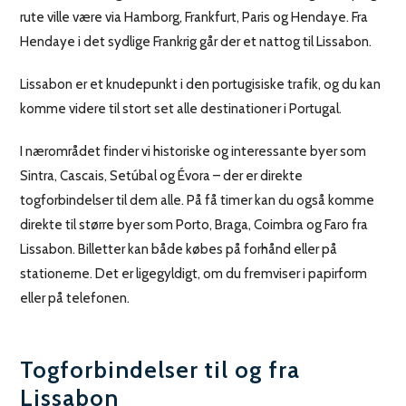
rute ville være via Hamborg, Frankfurt, Paris og Hendaye. Fra
Hendaye i det sydlige Frankrig går der et nattog til Lissabon.
Lissabon er et knudepunkt i den portugisiske trafik, og du kan
komme videre til stort set alle destinationer i Portugal.
I nærområdet finder vi historiske og interessante byer som
Sintra, Cascais, Setúbal og Évora – der er direkte
togforbindelser til dem alle. På få timer kan du også komme
direkte til større byer som Porto, Braga, Coimbra og Faro fra
Lissabon. Billetter kan både købes på forhånd eller på
stationerne. Det er ligegyldigt, om du fremviser i papirform
eller på telefonen.
Togforbindelser til og fra
Lissabon