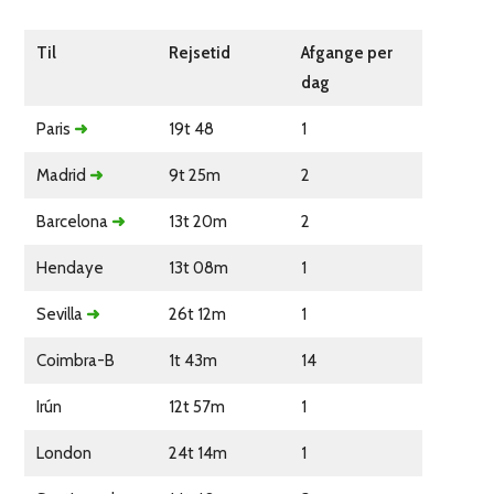
Til
Rejsetid
Afgange per
dag
Paris
➜
19t 48
1
Madrid
➜
9t 25m
2
Barcelona
➜
13t 20m
2
Hendaye
13t 08m
1
Sevilla
➜
26t 12m
1
Coimbra-B
1t 43m
14
Irún
12t 57m
1
London
24t 14m
1