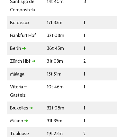
Santiago de
14t 40m
3
Compostela
Bordeaux
17t 33m
1
Frankfurt Hbf
32t 08m
1
Berlin
➜
36t 45m
1
Zürich Hbf
➜
31t 03m
2
Málaga
13t 51m
1
Vitoria –
10t 46m
1
Gasteiz
Bruxelles
➜
32t 08m
1
Milano
➜
31t 35m
1
Toulouse
19t 23m
2