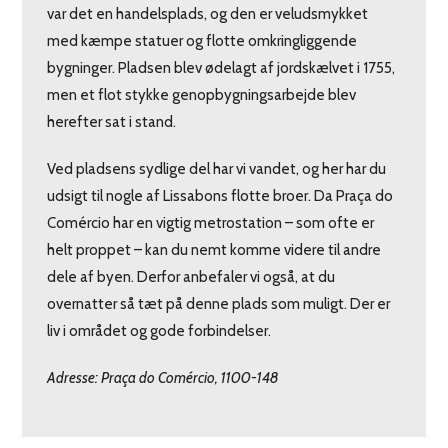
var det en handelsplads, og den er veludsmykket
med kæmpe statuer og flotte omkringliggende
bygninger. Pladsen blev ødelagt af jordskælvet i 1755,
men et flot stykke genopbygningsarbejde blev
herefter sat i stand.
Ved pladsens sydlige del har vi vandet, og her har du
udsigt til nogle af Lissabons flotte broer. Da Praça do
Comércio har en vigtig metrostation – som ofte er
helt proppet – kan du nemt komme videre til andre
dele af byen. Derfor anbefaler vi også, at du
overnatter så tæt på denne plads som muligt. Der er
liv i området og gode forbindelser.
Adresse: Praça do Comércio, 1100-148