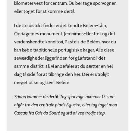
kilometer vest for centrum. Du bør tage sporvognen
eller toget for at komme dertil.
I dette distrikt finder vi det kendte Belém-tårn,
Opdagernes monument, Jerónimos-klostret og det
verdenskendte konditori, Pastéis de Belém, hvor du
kan købe traditionelle portugisiske kager. Alle disse
seværdigheder ligger inden for gåafstand i det
samme distrikt, så vi anbefaler at du sætter en hel
dag til side for at tilbringe den her. Der er utroligt
meget at se og lave i Belém.
Sådan kommer du dertil: Tag sporvogn nummer 15 som
afgår fra den centrale plads Figueira, eller tag toget mod
Cascais fra Cais do Sodré og stå af ved tredje stop.