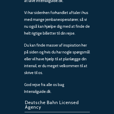
at lave interrailguide.dk.
Vi har sidenhen forhandlet aftaler i hus
med mange jernbaneoperatører, så vi
nu også kan hjælpe dig med at finde de
helt rigtige billetter til din rejse.
Du kan finde masser af inspiration her
på siden og hvis du har nogle spørgsmål
eller vil have hjælp til at planlægge din
interrail, er du meget velkommen til at
skrive til os.
God rejse fra alle os bag
Interrailguide.dk.
Deutsche Bahn Licensed
Agency