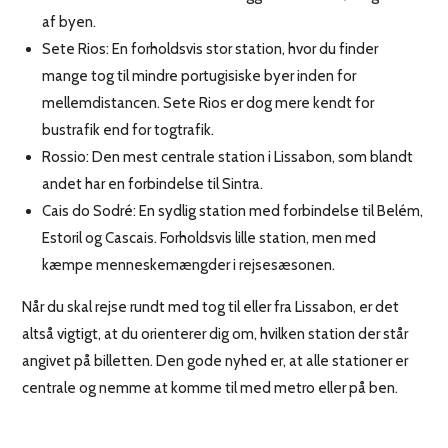
af byen.
Sete Rios: En forholdsvis stor station, hvor du finder
mange tog til mindre portugisiske byer inden for
mellemdistancen. Sete Rios er dog mere kendt for
bustrafik end for togtrafik.
Rossio: Den mest centrale station i Lissabon, som blandt
andet har en forbindelse til Sintra.
Cais do Sodré: En sydlig station med forbindelse til Belém,
Estoril og Cascais. Forholdsvis lille station, men med
kæmpe menneskemængder i rejsesæsonen.
Når du skal rejse rundt med tog til eller fra Lissabon, er det
altså vigtigt, at du orienterer dig om, hvilken station der står
angivet på billetten. Den gode nyhed er, at alle stationer er
centrale og nemme at komme til med metro eller på ben.