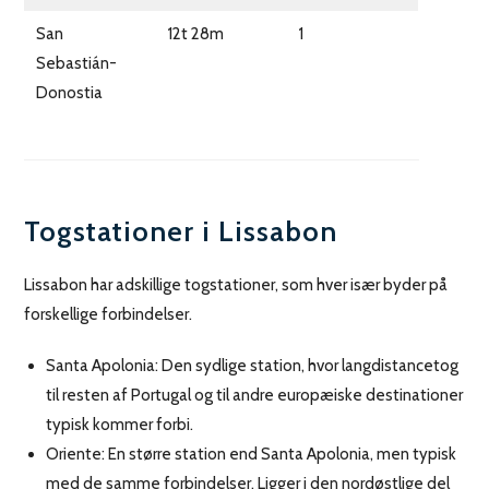
San
12t 28m
1
Sebastián-
Donostia
Togstationer i Lissabon
Lissabon har adskillige togstationer, som hver især byder på
forskellige forbindelser.
Santa Apolonia: Den sydlige station, hvor langdistancetog
til resten af Portugal og til andre europæiske destinationer
typisk kommer forbi.
Oriente: En større station end Santa Apolonia, men typisk
med de samme forbindelser. Ligger i den nordøstlige del