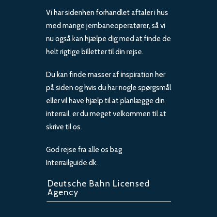
Vi har sidenhen forhandlet aftaler i hus
med mange jernbaneoperatører, så vi
nu også kan hjælpe dig med at finde de
helt rigtige billetter til din rejse.
Du kan finde masser af inspiration her
på siden og hvis du har nogle spørgsmål
eller vil have hjælp til at planlægge din
interrail, er du meget velkommen til at
skrive til os.
God rejse fra alle os bag
Interrailguide.dk.
Deutsche Bahn Licensed
Agency