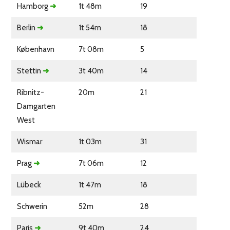
Hamborg
➜
1t 48m
19
Berlin
➜
1t 54m
18
København
7t 08m
5
Stettin
➜
3t 40m
14
Ribnitz-
20m
21
Damgarten
West
Wismar
1t 03m
31
Prag
➜
7t 06m
12
Lübeck
1t 47m
18
Schwerin
52m
28
Paris
➜
9t 40m
24