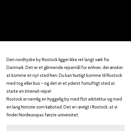
Den nordtyske by Rostock ligger ikke ret langt væk fra
Danmark. Det er et glimrende rejsemål for enhver, der ønsker
at komme et nyt sted hen. Du kan hurtigt komme til Rostock
med tog eller bus – og det er et yderst fornuftigt sted at
starte en Interrail-rejse!
Rostock er nemlig en hyggelig by med flot arkitektur og med
en lang historie som købstad. Det er i øvrigt i Rostock, at vi
finder Nordeuropas første universitet.