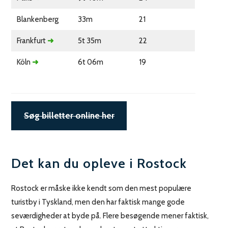
Blankenberg
33m
21
Frankfurt
➜
5t 35m
22
Köln
➜
6t 06m
19
Søg billetter online her
Det kan du opleve i Rostock
Rostock er måske ikke kendt som den mest populære
turistby i Tyskland, men den har faktisk mange gode
seværdigheder at byde på. Flere besøgende mener faktisk,