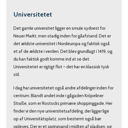
Universitetet
Det gamle universitet ligger en smule sydvest for
Neuer Markt, men stadig inden for gåafstand. Det er
det ældste universitet i Nordeuropa og faktisk også
et af de ældste i verden. Det blev grundlagt i 1419, og
du kan faktisk godt komme ind at se det.
Universitetet er rigtigt flot – det har en klassisk tysk
stil.
I dag har universitetet også andre afdelinger inden for
centrum. Blandt andet inde i gågaden Kröpeliner
Straße, som er Rostocks primære shoppinggade. Her
finder vi den nye universitetsafdeling, der ligger lige
op af Universitätsplatz, som bestemt også bør
opleves. Der er et springvand i midten af pladsen, og