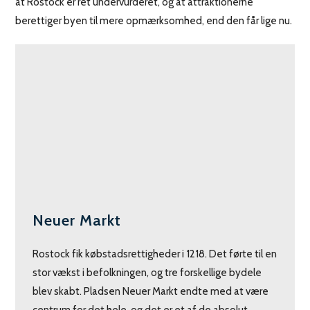
at Rostock er ret undervurderet, og at attraktionerne
berettiger byen til mere opmærksomhed, end den får lige nu.
Neuer Markt
Rostock fik købstadsrettigheder i 1218. Det førte til en
stor vækst i befolkningen, og tre forskellige bydele
blev skabt. Pladsen Neuer Markt endte med at være
centrum for det hele, og det er et af de absolut